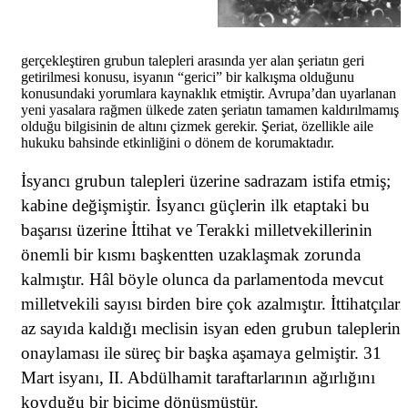
gerçekleştiren grubun talepleri arasında yer alan şeriatın geri
getirilmesi konusu, isyanın “gerici” bir kalkışma olduğunu
konusundaki yorumlara kaynaklık etmiştir. Avrupa’dan uyarlanan
yeni yasalara rağmen ülkede zaten şeriatın tamamen kaldırılmamış
olduğu bilgisinin de altını çizmek gerekir. Şeriat, özellikle aile
hukuku bahsinde etkinliğini o dönem de korumaktadır.
İsyancı grubun talepleri üzerine sadrazam istifa etmiş;
kabine değişmiştir. İsyancı güçlerin ilk etaptaki bu
başarısı üzerine İttihat ve Terakki milletvekillerinin
önemli bir kısmı başkentten uzaklaşmak zorunda
kalmıştır. Hâl böyle olunca da parlamentoda mevcut
milletvekili sayısı birden bire çok azalmıştır. İttihatçıları
az sayıda kaldığı meclisin isyan eden grubun taleplerini
onaylaması ile süreç bir başka aşamaya gelmiştir. 31
Mart isyanı, II. Abdülhamit taraftarlarının ağırlığını
koyduğu bir biçime dönüşmüştür.