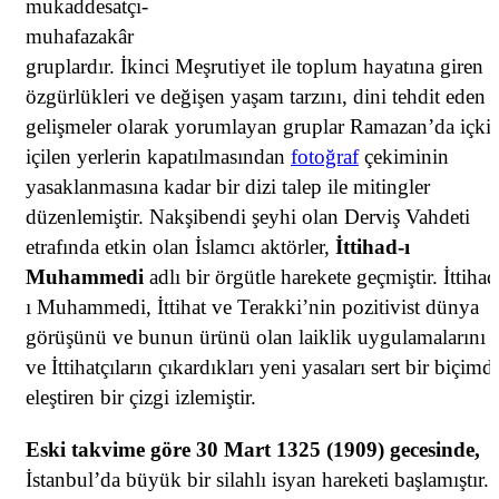
mukaddesatçı-
muhafazakâr
gruplardır. İkinci Meşrutiyet ile toplum hayatına giren
özgürlükleri ve değişen yaşam tarzını, dini tehdit eden
gelişmeler olarak yorumlayan gruplar Ramazan’da içki
içilen yerlerin kapatılmasından
fotoğraf
çekiminin
yasaklanmasına kadar bir dizi talep ile mitingler
düzenlemiştir. Nakşibendi şeyhi olan Derviş Vahdeti
etrafında etkin olan İslamcı aktörler,
İttihad-ı
Muhammedi
adlı bir örgütle harekete geçmiştir. İttihad
ı Muhammedi, İttihat ve Terakki’nin pozitivist dünya
görüşünü ve bunun ürünü olan laiklik uygulamalarını
ve İttihatçıların çıkardıkları yeni yasaları sert bir biçimd
eleştiren bir çizgi izlemiştir.
Eski takvime göre 30 Mart 1325 (1909) gecesinde,
İstanbul’da büyük bir silahlı isyan hareketi başlamıştır.