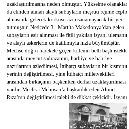
uzaklaştırılmasına neden olmuştur. Yükselme olanakları
da elinden alınan alaylı subayların meşruti rejime cephe
almasında gelecek korkusu azımsanamayacak bir yer
tutmuştur. Neticede 31 Mart’ta Makedonya’dan gelen
subayların esir alınması ile fitili yakılan isyan, ulemanın
ve alaylı askerlerin de katılımıyla hızla büyümüştür.
Meclise doğru harekete geçen kitlenin belli başlı istekler
arasında mevcut sadrazamın, harbiye ve bahriye
nazırlarının azledilmesi, İttihatçı subayların bir kısmının
yerinin değiştirilmesi, yine İttihatçı milletvekilleri
arasından birkaçının başkentten derhal uzaklaştırılması
vardır. Meclis-i Mebusan’a başkanlık eden Ahmet
Rıza’nın değiştirilmesi talebi de dikkat çekicidir. İsyanı