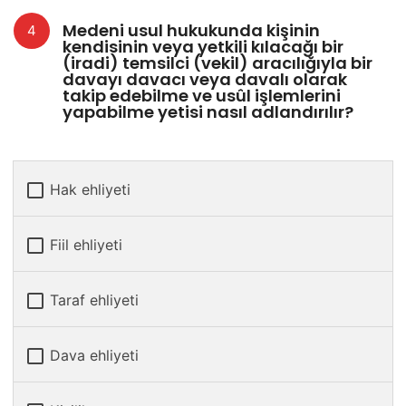
Medeni usul hukukunda kişinin
kendisinin veya yetkili kılacağı bir
(iradi) temsilci (vekil) aracılığıyla bir
davayı davacı veya davalı olarak
takip edebilme ve usûl işlemlerini
yapabilme yetisi nasıl adlandırılır?
Hak ehliyeti
Fiil ehliyeti
Taraf ehliyeti
Dava ehliyeti