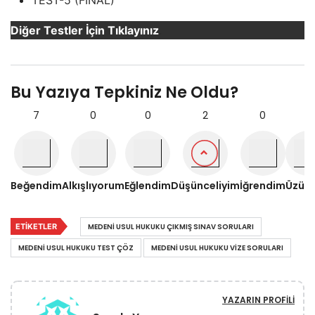
TEST-5 (FİNAL)
Diğer Testler İçin Tıklayınız
.
Bu Yazıya Tepkiniz Ne Oldu?
7
0
0
2
0
0
Beğendim
Alkışlıyorum
Eğlendim
Düşünceliyim
İğrendim
Üzül
ETIKETLER
MEDENI USUL HUKUKU ÇIKMIŞ SINAV SORULARI
MEDENI USUL HUKUKU TEST ÇÖZ
MEDENI USUL HUKUKU VIZE SORULARI
YAZARIN PROFILI