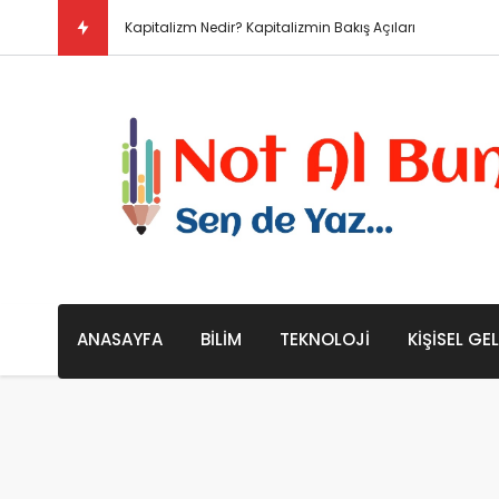
E
ANASAYFA
BILIM
TEKNOLOJI
KIŞISEL GE