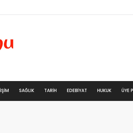
LIŞIM
SAĞLIK
TARIH
EDEBIYAT
HUKUK
ÜYE 