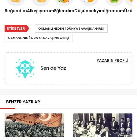
Beğendim
Alkışlıyorum
Eğlendim
Düşünceliyim
İğrendim
Üzül
ETIKETLER
OSMANLI NEDEN 1.DÜNYA SAVAŞINA GIRDI
OSMANLININ 1.DÜNYA SAVAŞINA GIRIŞI
YAZARIN PROFILI
Sen de Yaz
BENZER YAZILAR