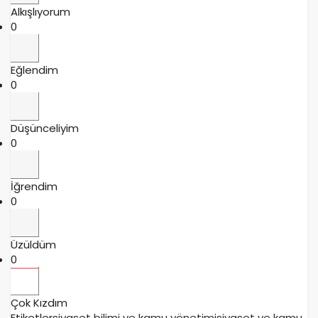
Alkışlıyorum
0
Eğlendim
0
Düşünceliyim
0
İğrendim
0
Üzüldüm
0
Çok Kızdım
Etiketler
siyaset bilimi ve kamu yönetimi
siyaset ve kamu