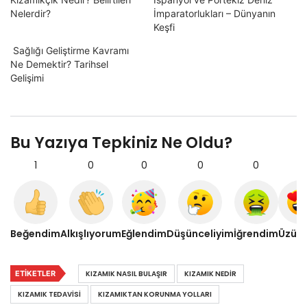
Nelerdir?
İmparatorlukları – Dünyanın
Keşfi
Sağlığı Geliştirme Kavramı
Ne Demektir? Tarihsel
Gelişimi
Bu Yazıya Tepkiniz Ne Oldu?
1
0
0
0
0
0
Beğendim
Alkışlıyorum
Eğlendim
Düşünceliyim
İğrendim
Üzül
ETIKETLER
KIZAMIK NASIL BULAŞIR
KIZAMIK NEDIR
KIZAMIK TEDAVISI
KIZAMIKTAN KORUNMA YOLLARI