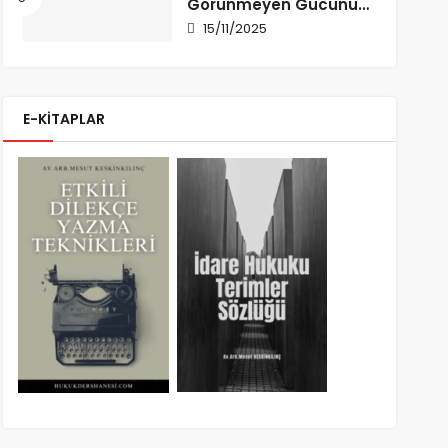
Görünmeyen Gücünü
Anlamak
15/11/2025
E-KİTAPLAR