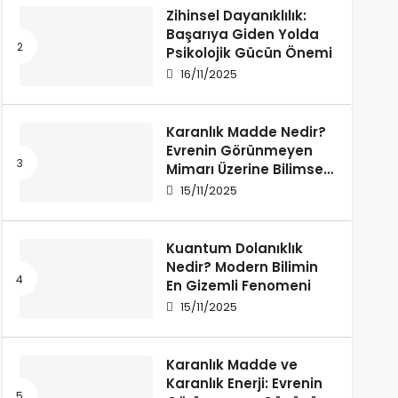
Zihinsel Dayanıklılık:
Başarıya Giden Yolda
Psikolojik Gücün Önemi
16/11/2025
Karanlık Madde Nedir?
Evrenin Görünmeyen
Mimarı Üzerine Bilimsel
Bir İnceleme
15/11/2025
Kuantum Dolanıklık
Nedir? Modern Bilimin
En Gizemli Fenomeni
15/11/2025
Karanlık Madde ve
Karanlık Enerji: Evrenin