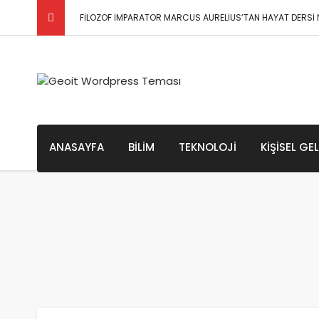
FİLOZOF İMPARATOR MARCUS AURELİUS’TAN HAYAT DERSİ N
Kapitalizm Nedir? Kapitalizmin Bakış Açıları
Evrenin Sonu Hakkında Bazı Teoriler / Büyük Çöküş ve
Psikoloji Biliminin Kökenleri ve Tarihçesi
ANASAYFA
BILIM
TEKNOLOJI
KIŞISEL GE
Psikolojinin Alt Dalları Nelerdir?
Psikolojide 3 Önemli Soru(n)