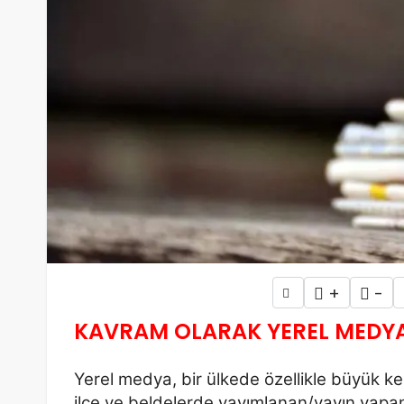
+
-
KAVRAM OLARAK YEREL MEDY
Yerel medya, bir ülkede özellikle büyük ken
ilçe ve beldelerde
yayımlanan/yayın yapan