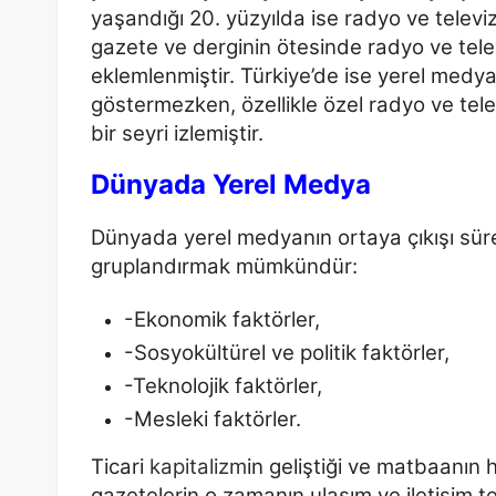
yaşandığı 20. yüzyılda ise radyo ve telev
gazete ve derginin ötesinde radyo ve tel
eklemlenmiştir. Türkiye’de ise yerel medyan
göstermezken, özellikle özel radyo ve telev
bir seyri izlemiştir.
Dünyada Yerel Medya
Dünyada yerel medyanın ortaya çıkışı sürec
gruplandırmak
mümkündür:
-Ekonomik faktörler,
-Sosyokültürel ve politik faktörler,
-Teknolojik faktörler,
-Mesleki
faktörler.
Ticari
kapitalizm
in geliştiği ve matbaanın 
gazetelerin o zamanın
ulaşım ve iletişim 