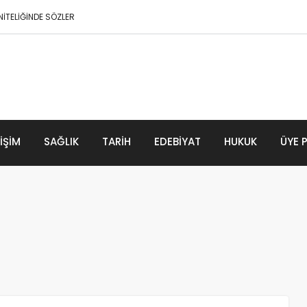
İTELİĞİNDE SÖZLER
 Büyük Donma
LIŞIM
SAĞLIK
TARIH
EDEBIYAT
HUKUK
ÜYE 