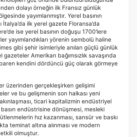
nden dolayı örneğin ilk Fransız günlük
bölgesinde
yayımlanmıştır. Yerel basının
ı İtalya’da ilk yerel gazete
Floransa’da
ere’de ise yerel basının doğuşu 1700’lere
ler yayımlandıkları yörenin sembolü haline
es gibi şehir isimleriyle anılan güçlü günlük
el
gazeteler Amerikan bağımsızlık savaşında
ibaren kendini
dördüncü güç olarak görmeye
er üzerinden gerçekleşirken gelişimi
eler ve bu gelişmenin son halkası yeni
akınlaşması, ticari kapitalizmin endüstriyel
n basın endüstrisine
dönüşmesi, mesleki
gütlenmelerin hız kazanması, sansür ve baskı
kta teminat altına alınması ve modern
etkili olmuştur.