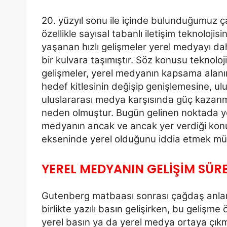
20. yüzyıl sonu ile içinde bulunduğumuz 
özellikle sayısal tabanlı iletişim teknolojis
yaşanan hızlı
gelişmeler yerel medyayı dah
bir kulvara taşımıştır. Söz konusu teknoloj
gelişmeler, yerel
medyanın kapsama alanı
hedef kitlesinin değişip genişlemesine, ul
uluslararası medya
karşısında güç kazan
neden olmuştur. Bugün gelinen noktada y
medyanın ancak ve ancak yer
verdiği kon
ekseninde yerel olduğunu iddia etmek m
YEREL MEDYANIN GELİŞİM SÜR
Gutenberg matbaası sonrası çağdaş anlamda
birlikte yazılı basın
gelişirken, bu gelişme 
yerel basın ya da yerel medya ortaya
çıkm