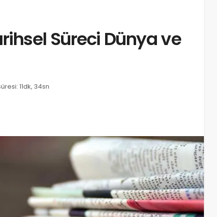
rihsel Süreci Dünya ve
resi: 11dk, 34sn