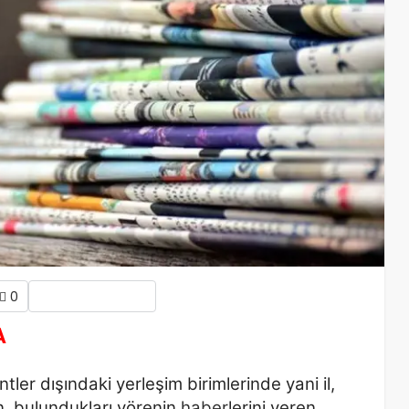
0
A
tler dışındaki yerleşim birimlerinde yani il,
, bulundukları yörenin
haber
lerini veren,