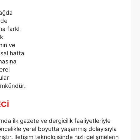
çağda
inde
a farklı
ik
nın ve
usal hatta
masına
erel
ular
ümkündür.
ECİ
 ilk gazete ve dergicilik faaliyetleriyle
öncelikle yerel boyutta yaşanmış dolayısıyla
ıştır. İletişim teknolojisinde hızlı gelişmelerin