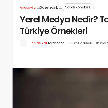
Alakalı Konular
Anasayfa
Gazetecilik
Yerel Medya Nedir? Ta
Türkiye Örnekleri
Sen de Yaz
tarafından
653 kez okundu
Okuma sü