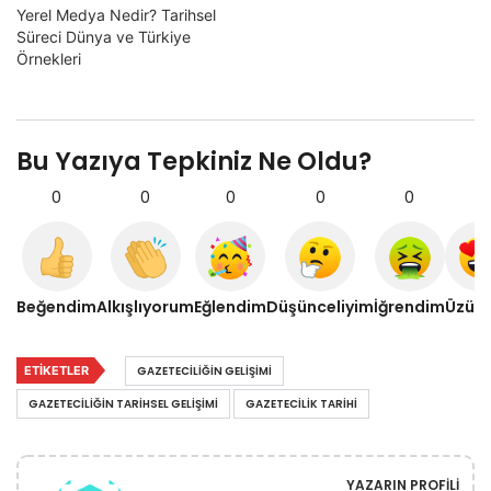
Yerel Medya Nedir? Tarihsel
Süreci Dünya ve Türkiye
Örnekleri
Bu Yazıya Tepkiniz Ne Oldu?
0
0
0
0
0
0
Beğendim
Alkışlıyorum
Eğlendim
Düşünceliyim
İğrendim
Üzül
ETIKETLER
GAZETECILIĞIN GELIŞIMI
GAZETECILIĞIN TARIHSEL GELIŞIMI
GAZETECILIK TARIHI
YAZARIN PROFILI