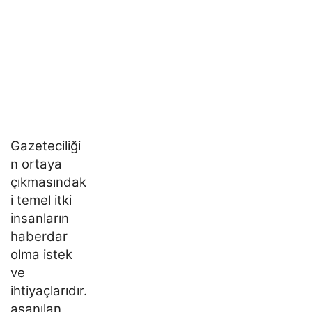
Gazeteciliği
n ortaya
çıkmasındak
i temel itki
insanların
haber
dar
olma istek
ve
ihtiyaçlarıdır.
aşanılan