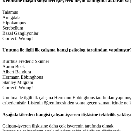
Kendisine ulaşan sinyalleri işleyerek beyin kabuğuna aktaran yap
Talamus
Amigdala
Hipokampus
Serebellum
Bazal Gangliyonlar
Correct!
Wrong!
Unutma ile ilgili ilk çalışma hangi psikolog tarafından yapılmıştır
Burrhus Frederic Skinner
Aaron Beck
Albert Bandura
Hermann Ebbinghous
Stanley Milgram
Correct!
Wrong!
Unutma ile ilgili ilk çalışma Hermann Ebbinghous tarafından yapılmış
ezberlemiştir. Listenin öğrenilmesinden sonra geçen zaman içinde ne k
Aşağıdakilerden hangisi çalışan-işveren ilişkisine tekilcilik yaklaş
Çalışan-işveren ilişkisine daha çok işverenin tarafında olmak