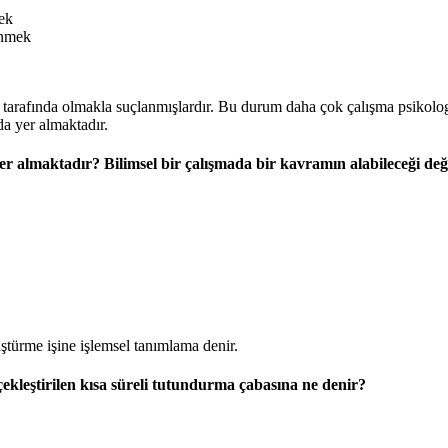
mek
ünmek
n tarafında olmakla suçlanmışlardır. Bu durum daha çok çalışma psikologla
 yer almaktadır.
 almaktadır? Bilimsel bir çalışmada bir kavramın alabileceği değe
üştürme işine işlemsel tanımlama denir.
rçekleştirilen kısa süreli tutundurma çabasına ne denir?