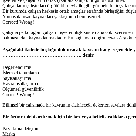
İşveren ve çalışanların ortak çıkarlara sahip olduğunu düşünmek
Çalışanların çalıştıkları örgütü bir nevi aile gibi görmelerini teşvik et
Bir kurumda çalışan herkesin ortak amaçlar etrafında birleştiğini düş
Yumuşak insan kaynakları yaklaşımını benimsemek
Correct!
Wrong!
Çalışma psikologları çalışan - işveren ilişkisinde daha çok işverenleri
bakmasından kaynaklanmaktadır. Bu bağlamda doğru cevap A şıkkında
Aşağıdaki ifadede boşluğu dolduracak kavram hangi seçenekte yer
…………………………………………. denir.
Değerlendirme
İşlemsel tanımlama
Sayısallaştırma
Kavramsallaştırma
Ölçümsel güvenilirlik
Correct!
Wrong!
Bilimsel bir çalışmada bir kavramın alabileceği değerleri sayılara dön
Bir ürüne talebi arttırmak için bir kez veya belirli aralıklarla ge
Pazarlama iletişimi
Marka