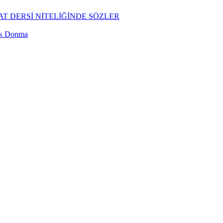
T DERSİ NİTELİĞİNDE SÖZLER
ük Donma