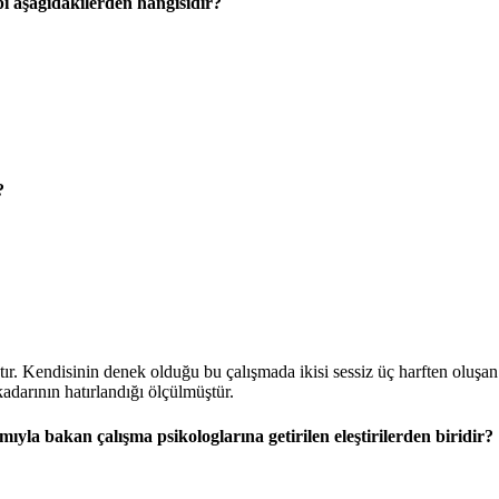
ı aşağıdakilerden hangisidir?
?
tır. Kendisinin denek olduğu bu çalışmada ikisi sessiz üç harften oluşa
adarının hatırlandığı ölçülmüştür.
ımıyla bakan çalışma psikologlarına getirilen eleştirilerden biridir?