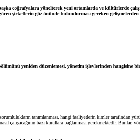
aşka coğrafyalara yönelterek yeni ortamlarda ve kültürlerde çalış
ören şirketlerin göz önünde bulundurması gereken gelişmelerden 
ş bölümünü yeniden düzenlemesi, yönetim işlevlerinden hangisine bi
 sorumlulukların tanımlanması, hangi faaliyetlerin kimler tarafından yür
e nasıl çalışacağının bazı kurallara bağlanması gerekmektedir. Bunlar, yö