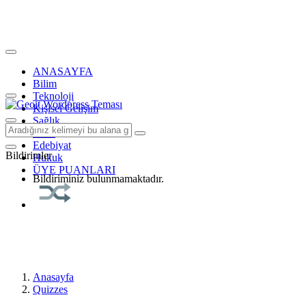
ANASAYFA
Bilim
Teknoloji
Kişisel Gelişim
Sağlık
Tarih
Edebiyat
Bildirimler
Hukuk
ÜYE PUANLARI
Bildiriminiz bulunmamaktadır.
Anasayfa
Quizzes