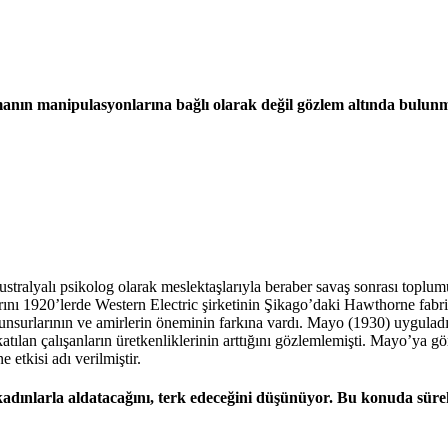
rmanın manipulasyonlarına bağlı olarak değil gözlem altında bulunm
alyalı psikolog olarak meslektaşlarıyla beraber savaş sonrası toplumu 
nı 1920’lerde Western Electric şirketinin Şikago’daki Hawthorne fabrik
 unsurlarının ve amirlerin öneminin farkına vardı. Mayo (1930) uyguladı
tılan çalışanların üretkenliklerinin arttığını gözlemlemişti. Mayo’ya gör
 etkisi adı verilmiştir.
adınlarla aldatacağını, terk edeceğini düşünüyor. Bu konuda süre