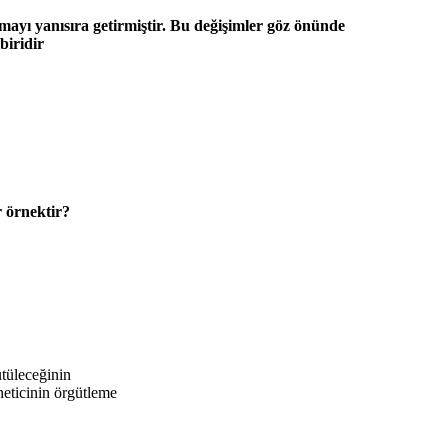
mayı yanısıra getirmiştir. Bu değişimler göz önünde
biridir
r örnektir?
ütüleceğinin
neticinin örgütleme