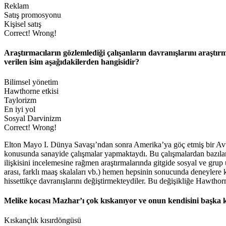
Reklam
Satış promosyonu
Kişisel satış
Correct!
Wrong!
Araştırmacıların gözlemlediği çalışanların davranışlarını araştı
verilen isim aşağıdakilerden hangisidir?
Bilimsel yönetim
Hawthorne etkisi
Taylorizm
En iyi yol
Sosyal Darvinizm
Correct!
Wrong!
Elton Mayo I. Dünya Savaşı’ndan sonra Amerika’ya göç etmiş bir Avustr
konusunda sanayide çalışmalar yapmaktaydı. Bu çalışmalardan bazıları
ilişkisini incelemesine rağmen araştırmalarında gitgide sosyal ve grup
arası, farklı maaş skalaları vb.) hemen hepsinin sonucunda deneylere ka
hissettikçe davranışlarını değiştirmekteydiler. Bu değişikliğe Hawthorne
Melike kocası Mazhar’ı çok kıskanıyor ve onun kendisini başka k
Kıskançlık kısırdöngüsü