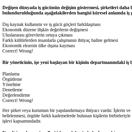
Değişen dünyada iş gücünün değişim göstermesi, şirketleri daha b
bulundurulduğunda aşağıdakilerden hangisi küresel anlamda iş g
Dış kaynak kullanımı ve iş gücü göçleri farklılaşması
Ekonomik düzene ilişkin değerlerın değişmesi
Uluslararası görevlerin ortaya çıkması
Farklı kültürlerden insanlarla çalışmanın ihtiyaç haline gelmesi
Ekonomik eksenin ülke dışına kayması
Correct!
Wrong!
Bir yöneticinin, işe yeni başlayan bir kişinin departmanındaki i
Planlama
Örgütleme
Yöneltme
Denetleme
Değerlendirme
Correct!
Wrong!
Her şirket veya kurumun bir yapılandırmaya ihtiyacı vardır. İşlerin ve
belirlenmesi, örgütte farklı kademelerde bulunan kişilerin birbirleriyl
işlevi kapsamındadır.