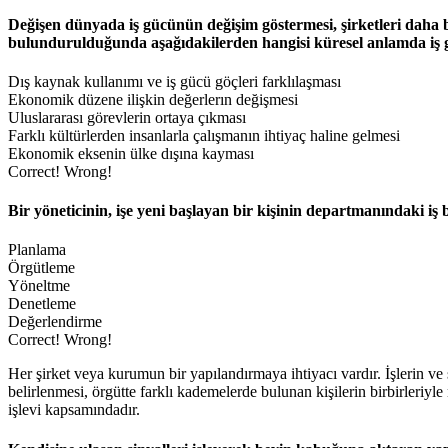
Değişen dünyada iş gücünün değişim göstermesi, şirketleri daha b
bulundurulduğunda aşağıdakilerden hangisi küresel anlamda iş g
Dış kaynak kullanımı ve iş gücü göçleri farklılaşması
Ekonomik düzene ilişkin değerlerın değişmesi
Uluslararası görevlerin ortaya çıkması
Farklı kültürlerden insanlarla çalışmanın ihtiyaç haline gelmesi
Ekonomik eksenin ülke dışına kayması
Correct!
Wrong!
Bir yöneticinin, işe yeni başlayan bir kişinin departmanındaki i
Planlama
Örgütleme
Yöneltme
Denetleme
Değerlendirme
Correct!
Wrong!
Her şirket veya kurumun bir yapılandırmaya ihtiyacı vardır. İşlerin ve
belirlenmesi, örgütte farklı kademelerde bulunan kişilerin birbirleriyl
işlevi kapsamındadır.