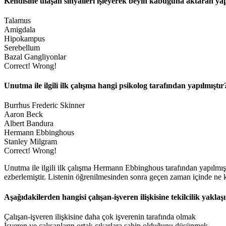
Kendisine ulaşan sinyalleri işleyerek beyin kabuğuna aktaran yap
Talamus
Amigdala
Hipokampus
Serebellum
Bazal Gangliyonlar
Correct!
Wrong!
Unutma ile ilgili ilk çalışma hangi psikolog tarafından yapılmıştır
Burrhus Frederic Skinner
Aaron Beck
Albert Bandura
Hermann Ebbinghous
Stanley Milgram
Correct!
Wrong!
Unutma ile ilgili ilk çalışma Hermann Ebbinghous tarafından yapılmış
ezberlemiştir. Listenin öğrenilmesinden sonra geçen zaman içinde ne k
Aşağıdakilerden hangisi çalışan-işveren ilişkisine tekilcilik yaklaş
Çalışan-işveren ilişkisine daha çok işverenin tarafında olmak
İşveren ve çalışanların ortak çıkarlara sahip olduğunu düşünmek