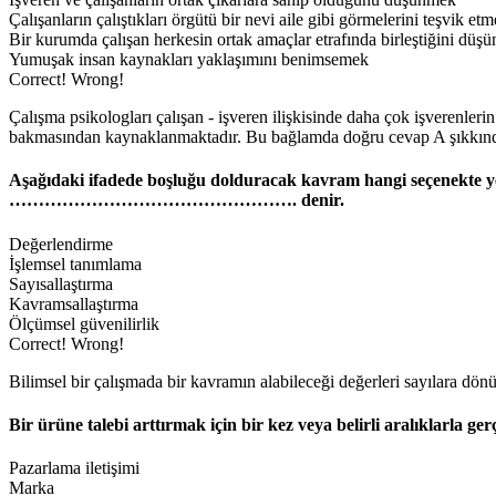
Çalışanların çalıştıkları örgütü bir nevi aile gibi görmelerini teşvik et
Bir kurumda çalışan herkesin ortak amaçlar etrafında birleştiğini düş
Yumuşak insan kaynakları yaklaşımını benimsemek
Correct!
Wrong!
Çalışma psikologları çalışan - işveren ilişkisinde daha çok işverenleri
bakmasından kaynaklanmaktadır. Bu bağlamda doğru cevap A şıkkında
Aşağıdaki ifadede boşluğu dolduracak kavram hangi seçenekte yer
…………………………………………. denir.
Değerlendirme
İşlemsel tanımlama
Sayısallaştırma
Kavramsallaştırma
Ölçümsel güvenilirlik
Correct!
Wrong!
Bilimsel bir çalışmada bir kavramın alabileceği değerleri sayılara dön
Bir ürüne talebi arttırmak için bir kez veya belirli aralıklarla ge
Pazarlama iletişimi
Marka