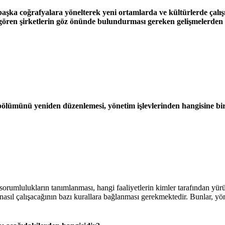
aşka coğrafyalara yönelterek yeni ortamlarda ve kültürlerde çalış
ören şirketlerin göz önünde bulundurması gereken gelişmelerden 
ş bölümünü yeniden düzenlemesi, yönetim işlevlerinden hangisine bi
 sorumlulukların tanımlanması, hangi faaliyetlerin kimler tarafından yür
e nasıl çalışacağının bazı kurallara bağlanması gerekmektedir. Bunlar, yö