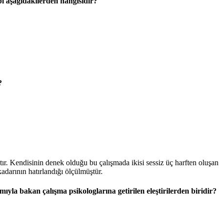
ı aşağıdakilerden hangisidir?
?
tır. Kendisinin denek olduğu bu çalışmada ikisi sessiz üç harften oluşa
adarının hatırlandığı ölçülmüştür.
ımıyla bakan çalışma psikologlarına getirilen eleştirilerden biridir?