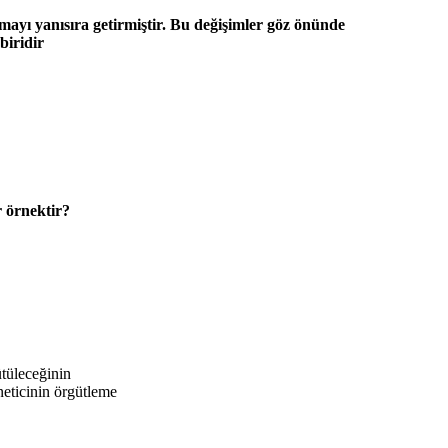
mayı yanısıra getirmiştir. Bu değişimler göz önünde
biridir
r örnektir?
ütüleceğinin
neticinin örgütleme