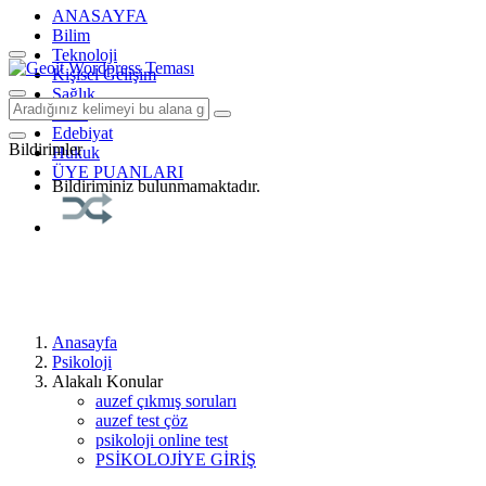
ANASAYFA
Bilim
Teknoloji
Kişisel Gelişim
Sağlık
Tarih
Edebiyat
Bildirimler
Hukuk
ÜYE PUANLARI
Bildiriminiz bulunmamaktadır.
Anasayfa
Psikoloji
Alakalı Konular
auzef çıkmış soruları
auzef test çöz
psikoloji online test
PSİKOLOJİYE GİRİŞ