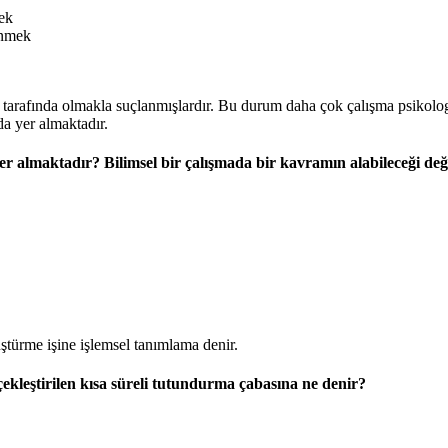
mek
ünmek
n tarafında olmakla suçlanmışlardır. Bu durum daha çok çalışma psikologla
 yer almaktadır.
 almaktadır? Bilimsel bir çalışmada bir kavramın alabileceği değe
üştürme işine işlemsel tanımlama denir.
rçekleştirilen kısa süreli tutundurma çabasına ne denir?