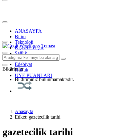
ANASAYFA
Bilim
Teknoloji
Kişisel Gelişim
Sağlık
Tarih
Edebiyat
Bildirimler
Hukuk
ÜYE PUANLARI
Bildiriminiz bulunmamaktadır.
Anasayfa
Etiket: gazetecilik tarihi
gazetecilik tarihi