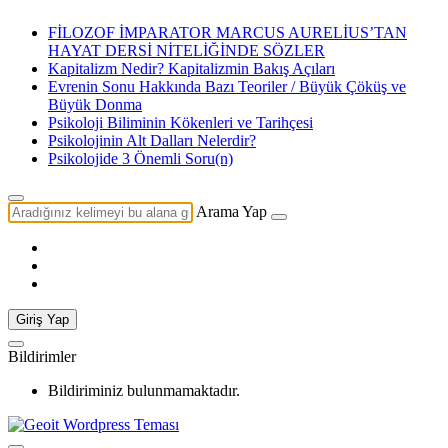
FİLOZOF İMPARATOR MARCUS AURELİUS’TAN
HAYAT DERSİ NİTELİĞİNDE SÖZLER
Kapitalizm Nedir? Kapitalizmin Bakış Açıları
Evrenin Sonu Hakkında Bazı Teoriler / Büyük Çöküş ve
Büyük Donma
Psikoloji Biliminin Kökenleri ve Tarihçesi
Psikolojinin Alt Dalları Nelerdir?
Psikolojide 3 Önemli Soru(n)
Arama Yap
Giriş Yap
Bildirimler
Bildiriminiz bulunmamaktadır.