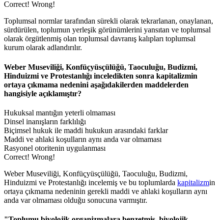
Correct!
Wrong!
Toplumsal normlar tarafından sürekli olarak tekrarlanan, onaylanan,
sürdürülen, toplumun yerleşik görünümlerini yansıtan ve toplumsal
olarak örgütlenmiş olan toplumsal davranış kalıpları toplumsal
kurum olarak adlandırılır.
Weber Museviliği, Konfüçyüsçülüğü, Taoculuğu, Budizmi,
Hinduizmi ve Protestanlığı inceledikten sonra kapitalizmin
ortaya çıkmama nedenini aşağıdakilerden maddelerden
hangisiyle açıklamıştır?
Hukuksal mantığın yeterli olmaması
Dinsel inanışların farklılığı
Biçimsel hukuk ile maddi hukukun arasındaki farklar
Maddi ve ahlaki koşulların aynı anda var olmaması
Rasyonel otoritenin uygulanması
Correct!
Wrong!
Weber Museviliği, Konfüçyüsçülüğü, Taoculuğu, Budizmi,
Hinduizmi ve Protestanlığı incelemiş ve bu toplumlarda
kapitalizm
in
ortaya çıkmama nedeninin gerekli maddi ve ahlaki koşulların aynı
anda var olmaması olduğu sonucuna varmıştır.
"Toplumu biyolojik organizmalara benzetmiş, biyolojik