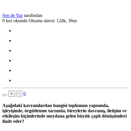
Sen de Yaz
tarafından
0 kez okundu
Okuma süresi: 12dk, 36sn
0
+
-
Aşağıdaki kavramlardan hangisi toplumun yapısında,
işleyişinde, örgütlenme tarzında, bireylerin davranış, iletişim ve
etkileşim biçimlerinde meydana gelen büyük çaplı dönüşümleri
ifade eder?