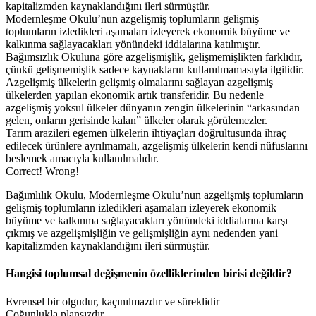
kapitalizmden kaynaklandığını ileri sürmüştür.
Modernleşme Okulu’nun azgelişmiş toplumların gelişmiş
toplumların izledikleri aşamaları izleyerek ekonomik büyüme ve
kalkınma sağlayacakları yönündeki iddialarına katılmıştır.
Bağımsızlık Okuluna göre azgelişmişlik, gelişmemişlikten farklıdır,
çünkü gelişmemişlik sadece kaynakların kullanılmamasıyla ilgilidir.
Azgelişmiş ülkelerin gelişmiş olmalarını sağlayan azgelişmiş
ülkelerden yapılan ekonomik artık transferidir. Bu nedenle
azgelişmiş yoksul ülkeler dünyanın zengin ülkelerinin “arkasından
gelen, onların gerisinde kalan” ülkeler olarak görülemezler.
Tarım arazileri egemen ülkelerin ihtiyaçları doğrultusunda ihraç
edilecek ürünlere ayrılmamalı, azgelişmiş ülkelerin kendi nüfuslarını
beslemek amacıyla kullanılmalıdır.
Correct!
Wrong!
Bağımlılık Okulu, Modernleşme Okulu’nun azgelişmiş toplumların
gelişmiş toplumların izledikleri aşamaları izleyerek ekonomik
büyüme ve kalkınma sağlayacakları yönündeki iddialarına karşı
çıkmış ve azgelişmişliğin ve gelişmişliğin aynı nedenden yani
kapitalizmden kaynaklandığını ileri sürmüştür.
Hangisi toplumsal değişmenin özelliklerinden birisi değildir?
Evrensel bir olgudur, kaçınılmazdır ve süreklidir
Çoğunlukla plansızdır