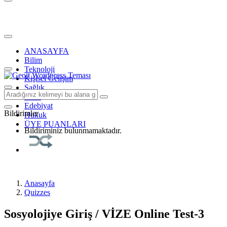
ANASAYFA
Bilim
Teknoloji
Kişisel Gelişim
Sağlık
Tarih
Edebiyat
Bildirimler
Hukuk
ÜYE PUANLARI
Bildiriminiz bulunmamaktadır.
Anasayfa
Quizzes
Sosyolojiye Giriş / VİZE Online Test-3