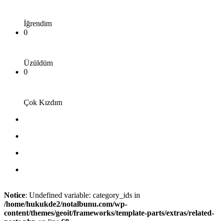
İğrendim
0
Üzüldüm
0
Çok Kızdım
Notice
: Undefined variable: category_ids in
/home/hukukde2/notalbunu.com/wp-
content/themes/geoit/frameworks/template-parts/extras/related-