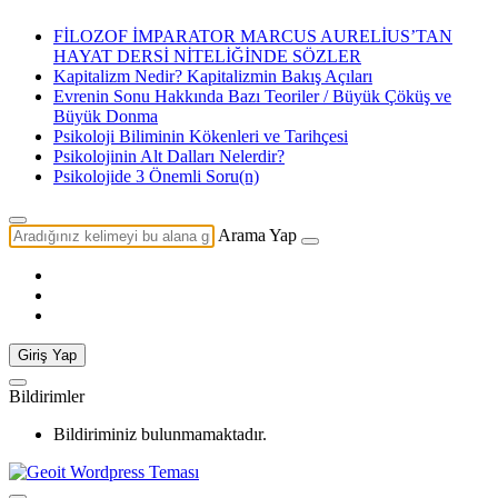
FİLOZOF İMPARATOR MARCUS AURELİUS’TAN
HAYAT DERSİ NİTELİĞİNDE SÖZLER
Kapitalizm Nedir? Kapitalizmin Bakış Açıları
Evrenin Sonu Hakkında Bazı Teoriler / Büyük Çöküş ve
Büyük Donma
Psikoloji Biliminin Kökenleri ve Tarihçesi
Psikolojinin Alt Dalları Nelerdir?
Psikolojide 3 Önemli Soru(n)
Arama Yap
Giriş Yap
Bildirimler
Bildiriminiz bulunmamaktadır.