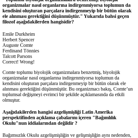
organizmalar nasıl organlarına indirgenmiyorsa toplumun da
kendisini oluşturan parçalara indirgenmeyip bir bütün olarak
ele alınması gerektiğini düşünmüştür." Yukarıda bahsi geçen
filozof aşağıdakilerden hangisidir?
Emile Durkheim
Herbert Spencer
Auguste Comte
Ferdinand Tönnies
Talcott Parsons
Correct!
Wrong!
Comte toplumu biyolojik organizmalara benzetmiş, biyolojik
organizmalar nasıl organlarına indirgenmiyorsa toplumun da
kendisini oluşturan parçalara indirgenmeyip bir bütün olarak ele
alınması gerektiğini düşünmüştür. Bu organizmacı bakış, Comte’un
toplumsal değişmeyi evrimci bir şekilde açıklamasında da etkili
olmuştur.
Aşağıdakilerden hangisi azgelişmişliği Latin Amerika
perspektifinden açıklama çabalarını içeren "Bağımlılık
Okulu"nun iddialarından değildir ?
Bağımsızlık Okulu azgelişmişliğin ve gelişmişliğin aynı nedenden,