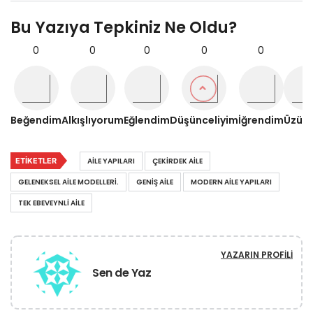
Bu Yazıya Tepkiniz Ne Oldu?
0
0
0
0
0
0
Beğendim
Alkışlıyorum
Eğlendim
Düşünceliyim
İğrendim
Üzül
ETIKETLER
AILE YAPILARI
ÇEKIRDEK AILE
GELENEKSEL AILE MODELLERI.
GENIŞ AILE
MODERN AILE YAPILARI
TEK EBEVEYNLI AILE
YAZARIN PROFILI
Sen de Yaz