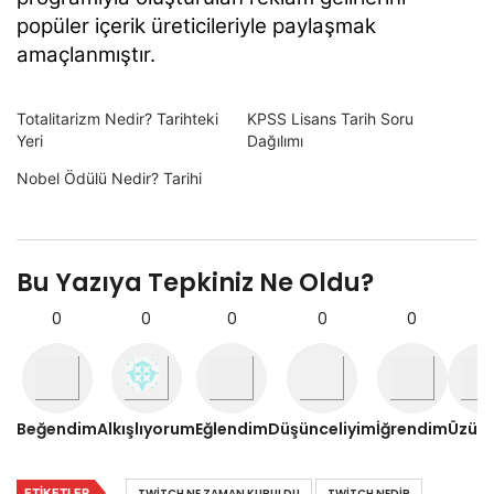
popüler içerik üreticileriyle paylaşmak
amaçlanmıştır.
Totalitarizm Nedir? Tarihteki
KPSS Lisans Tarih Soru
Yeri
Dağılımı
Nobel Ödülü Nedir? Tarihi
Bu Yazıya Tepkiniz Ne Oldu?
0
0
0
0
0
0
Beğendim
Alkışlıyorum
Eğlendim
Düşünceliyim
İğrendim
Üzül
ETIKETLER
TWITCH NE ZAMAN KURULDU
TWITCH NEDIR