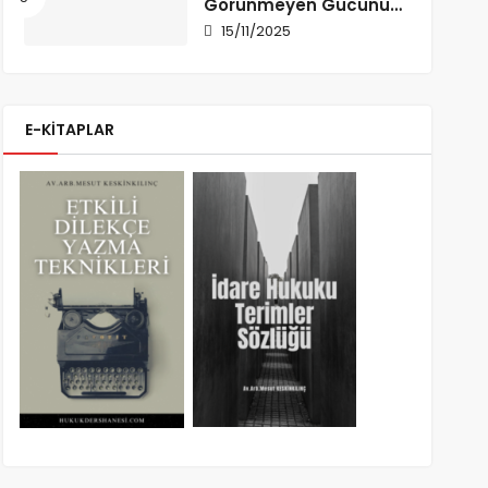
Görünmeyen Gücünü
Anlamak
15/11/2025
E-KİTAPLAR