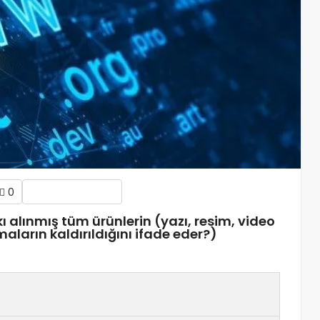
0
ı alınmış tüm ürünlerin (yazı, resim, video
maların kaldırıldığını ifade eder?)