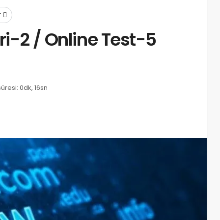
r
ri-2 / Online Test-5
resi: 0dk, 16sn