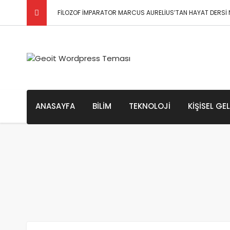
FİLOZOF İMPARATOR MARCUS AURELİUS’TAN HAYAT DERSİ N
Kapitalizm Nedir? Kapitalizmin Bakış Açıları
Evrenin Sonu Hakkında Bazı Teoriler / Büyük Çöküş ve
Psikoloji Biliminin Kökenleri ve Tarihçesi
ANASAYFA
BILIM
TEKNOLOJI
KIŞISEL GE
Psikolojinin Alt Dalları Nelerdir?
Psikolojide 3 Önemli Soru(n)