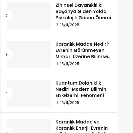
Zihinsel Dayanıklılık:
Başarıya Giden Yolda
Psikolojik Gücün Önemi
16/11/2025
Karanlık Madde Nedir?
Evrenin Görünmeyen
Mimarı Üzerine Bilimsel
Bir İnceleme
15/11/2025
Kuantum Dolanıklık
Nedir? Modern Bilimin
En Gizemli Fenomeni
15/11/2025
Karanlık Madde ve
Karanlık Enerji: Evrenin