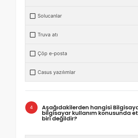
Solucanlar
Truva atı
Çöp e-posta
Casus yazılımlar
Aşağıdakilerden hangisi Bilgisayar
bilgisayar kullanım konusunda etik
biri değildir?