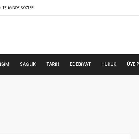
İTELİĞİNDE SÖZLER
 Büyük Donma
LIŞIM
SAĞLIK
TARIH
EDEBIYAT
HUKUK
ÜYE 