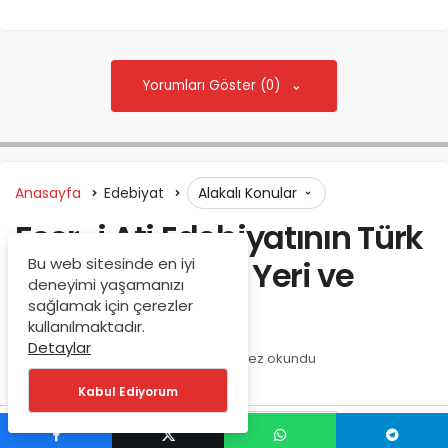
Yorumları Göster (0)
Anasayfa
Edebiyat
Alakalı Konular
Fecr-i Ati Edebiyatının Türk
Edebiyatındaki Yeri ve
Bu web sitesinde en iyi
deneyimi yaşamanızı
Önemi
sağlamak için çerezler
kullanılmaktadır.
Detaylar
Sen de Yaz
tarafından
157 kez okundu
Kabul Ediyorum
0