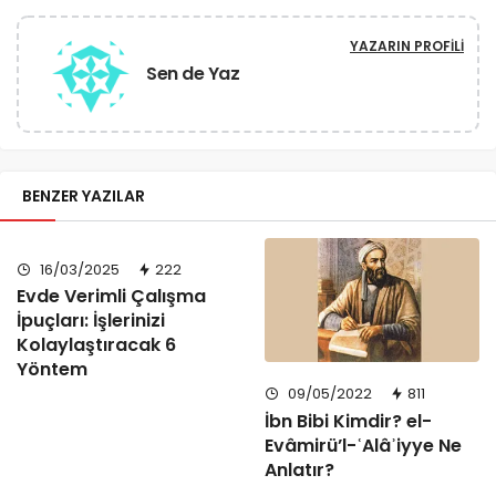
YAZARIN PROFILI
Sen de Yaz
BENZER YAZILAR
16/03/2025
222
Evde Verimli Çalışma
İpuçları: İşlerinizi
Kolaylaştıracak 6
Yöntem
09/05/2022
811
İbn Bibi Kimdir? el-
Evâmirü’l-ʿAlâʾiyye Ne
Anlatır?