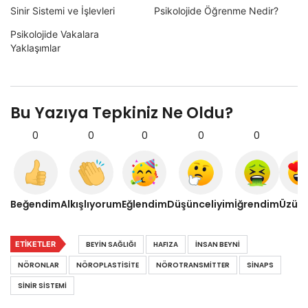
Sinir Sistemi ve İşlevleri
Psikolojide Öğrenme Nedir?
Psikolojide Vakalara
Yaklaşımlar
Bu Yazıya Tepkiniz Ne Oldu?
0
0
0
0
0
0
Beğendim
Alkışlıyorum
Eğlendim
Düşünceliyim
İğrendim
Üzül
ETIKETLER
BEYIN SAĞLIĞI
HAFIZA
INSAN BEYNI
NÖRONLAR
NÖROPLASTISITE
NÖROTRANSMITTER
SINAPS
SINIR SISTEMI