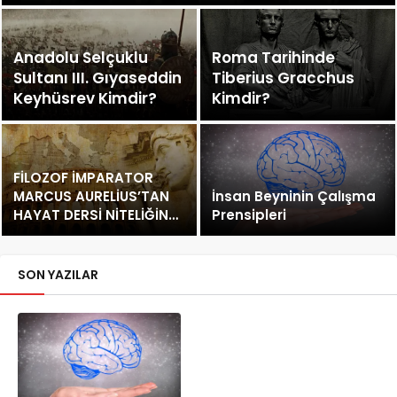
Anadolu Selçuklu
Roma Tarihinde
Sultanı III. Gıyaseddin
Tiberius Gracchus
Keyhüsrev Kimdir?
Kimdir?
FİLOZOF İMPARATOR
MARCUS AURELİUS’TAN
İnsan Beyninin Çalışma
HAYAT DERSİ NİTELİĞİNDE
Prensipleri
SÖZLER
SON YAZILAR