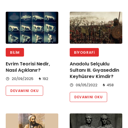
BILIM
BIYOGRAFI
Evrim Teorisi Nedir,
Anadolu Selçuklu
Nasıl Açıklanır?
Sultanı III. Gıyaseddin
Keyhüsrev Kimdir?
20/09/2025
192
09/05/2022
458
DEVAMINI OKU
DEVAMINI OKU