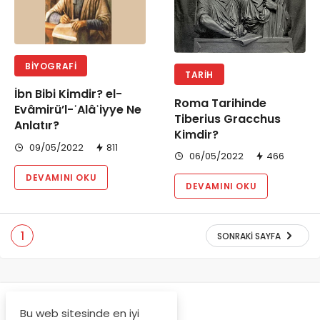
BIYOGRAFI
TARIH
İbn Bibi Kimdir? el-
Roma Tarihinde
Evâmirü’l-ʿAlâʾiyye Ne
Tiberius Gracchus
Anlatır?
Kimdir?
09/05/2022
811
06/05/2022
466
DEVAMINI OKU
DEVAMINI OKU
1
SONRAKI SAYFA
Bu web sitesinde en iyi