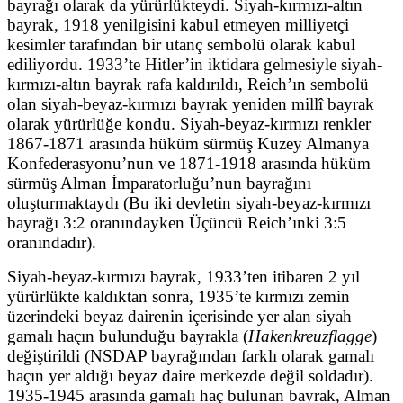
bayrağı olarak da yürürlükteydi. Siyah-kırmızı-altın
bayrak, 1918 yenilgisini kabul etmeyen milliyetçi
kesimler tarafından bir utanç sembolü olarak kabul
ediliyordu. 1933’te Hitler’in iktidara gelmesiyle siyah-
kırmızı-altın bayrak rafa kaldırıldı, Reich’ın sembolü
olan siyah-beyaz-kırmızı bayrak yeniden millî bayrak
olarak yürürlüğe kondu. Siyah-beyaz-kırmızı renkler
1867-1871 arasında hüküm sürmüş Kuzey Almanya
Konfederasyonu’nun ve 1871-1918 arasında hüküm
sürmüş Alman İmparatorluğu’nun bayrağını
oluşturmaktaydı (Bu iki devletin siyah-beyaz-kırmızı
bayrağı 3:2 oranındayken Üçüncü Reich’ınki 3:5
oranındadır).
Siyah-beyaz-kırmızı bayrak, 1933’ten itibaren 2 yıl
yürürlükte kaldıktan sonra, 1935’te kırmızı zemin
üzerindeki beyaz dairenin içerisinde yer alan siyah
gamalı haçın bulunduğu bayrakla (
Hakenkreuzflagge
)
değiştirildi (NSDAP bayrağından farklı olarak gamalı
haçın yer aldığı beyaz daire merkezde değil soldadır).
1935-1945 arasında gamalı haç bulunan bayrak, Alman