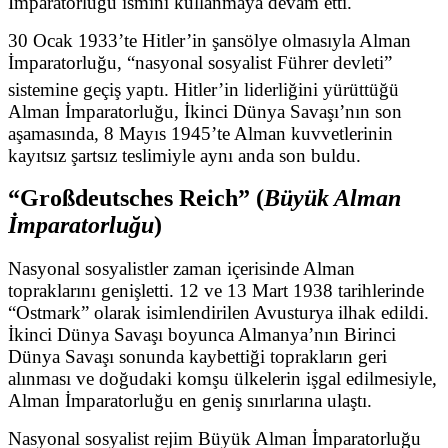
İmparatorluğu ismini kullanmaya devam etti.
30 Ocak 1933’te Hitler’in şansölye olmasıyla Alman
İmparatorluğu, “nasyonal sosyalist Führer devleti”
sistemine geçiş yaptı.
Hitler’in liderliğini yürüttüğü
Alman İmparatorluğu, İkinci Dünya Savaşı’nın son
aşamasında, 8 Mayıs 1945’te Alman kuvvetlerinin
kayıtsız şartsız teslimiyle aynı anda son buldu.
“Großdeutsches Reich” (
Büyük Alman
İmparatorluğu
)
Nasyonal sosyalistler zaman içerisinde Alman
topraklarını genişletti. 12 ve 13 Mart 1938 tarihlerinde
“Ostmark” olarak isimlendirilen Avusturya ilhak edildi.
İkinci Dünya Savaşı boyunca Almanya’nın Birinci
Dünya Savaşı sonunda kaybettiği toprakların geri
alınması ve doğudaki komşu ülkelerin işgal edilmesiyle,
Alman İmparatorluğu en geniş sınırlarına ulaştı.
Nasyonal sosyalist rejim Büyük Alman İmparatorluğu