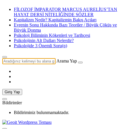
FİLOZOF İMPARATOR MARCUS AURELİUS’TAN
HAYAT DERSİ NİTELİĞİNDE SÖZLER
Kapitalizm Nedir? Kapitalizmin Bakış Açıları
Evrenin Sonu Hakkında Bazı Teoriler / Büyük Çöküş ve
Büyük Donma
Psikoloji Biliminin Kökenleri ve Tarihçesi
Psikolojinin Alt Dalları Nelerdir?
Psikolojide 3 Önemli Soru(n)
Arama Yap
Giriş Yap
Bildirimler
Bildiriminiz bulunmamaktadır.