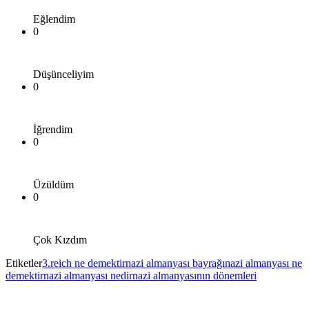
Eğlendim
0
Düşünceliyim
0
İğrendim
0
Üzüldüm
0
Çok Kızdım
Etiketler
3.reich ne demektir
nazi almanyası bayrağı
nazi almanyası ne
demektir
nazi almanyası nedir
nazi almanyasının dönemleri