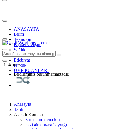
ANASAYFA
Bilim
Teknoloji
Kişisel Gelişim
Sağlık
Tarih
Edebiyat
Bildirimler
Hukuk
ÜYE PUANLARI
Bildiriminiz bulunmamaktadır.
Anasayfa
Tarih
Alakalı Konular
3.reich ne demektir
nazi almanyası bayrağı