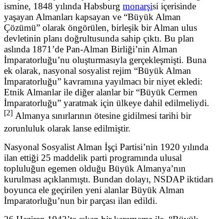
ismine, 1848 yılında Habsburg
monarşi
si içerisinde
yaşayan Almanları kapsayan ve “Büyük Alman
Çözümü” olarak öngörülen, birleşik bir Alman ulus
devletinin planı doğrultusunda sahip çıktı. Bu plan
aslında 1871’de Pan-Alman Birliği’nin Alman
İmparatorluğu’nu oluşturmasıyla gerçekleşmişti. Buna
ek olarak, nasyonal sosyalist rejim “Büyük Alman
İmparatorluğu” kavramına yayılmacı bir niyet ekledi:
Etnik Almanlar ile diğer alanlar bir “Büyük Cermen
İmparatorluğu” yaratmak için ülkeye dahil edilmeliydi.
[2]
Almanya sınırlarının ötesine gidilmesi tarihi bir
zorunluluk olarak lanse edilmiştir.
Nasyonal Sosyalist Alman İşçi Partisi’nin 1920 yılında
ilan ettiği 25 maddelik parti programında ulusal
topluluğun egemen olduğu Büyük Almanya’nın
kurulması açıklanmıştı. Bundan dolayı, NSDAP iktidarı
boyunca ele geçirilen yeni alanlar Büyük Alman
İmparatorluğu’nun bir parçası ilan edildi.