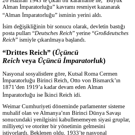
26 Haziran 1943’te çıkan bir kararname ile, “Büyük
Alman İmparatorluğu” kavramı resmiyet kazanarak
“Alman İmparatorluğu” isminin yerini aldı.
İsim değişikliğinin bir sonucu olarak, devletin bastığı
posta pulları “
Deutsches Reich
” yerine “
Großdeutsches
Reich
” ismiyle çıkarılmaya başlandı.
“Drittes Reich” (
Üçüncü
Reich
veya
Üçüncü İmparatorluk
)
Nasyonal sosyalistlere göre, Kutsal Roma Cermen
İmparatorluğu Birinci Reich, Otto von Bismarck’ın
1871’den 1919’a kadar devam eden Alman
İmparatorluğu ise İkinci Reich idi.
Weimar Cumhuriyeti döneminde parlamenter sisteme
muhalif olan ve Almanya’nın Birinci Dünya Savaşı
sonucundaki yenilgisini kabullenemeyen siyasi gruplar,
milliyetçi ve otoriter bir yönetimin gelmesini
istiyorlardı. Beklenen oldu. 1933’te nasyonal