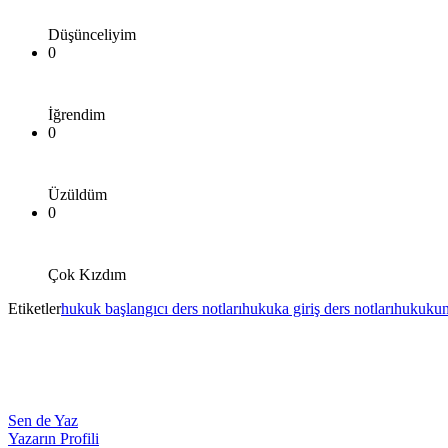
Düşünceliyim
0
İğrendim
0
Üzüldüm
0
Çok Kızdım
Etiketler
hukuk başlangıcı ders notları
hukuka giriş ders notları
hukukun 
Sen de Yaz
Yazarın Profili