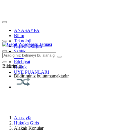
ANASAYFA
Bilim
Teknoloji
Kişisel Gelişim
Sağlık
Tarih
Edebiyat
Bildirimler
Hukuk
ÜYE PUANLARI
Bildiriminiz bulunmamaktadır.
Anasayfa
Hukuka Giriş
Alakalı Konular