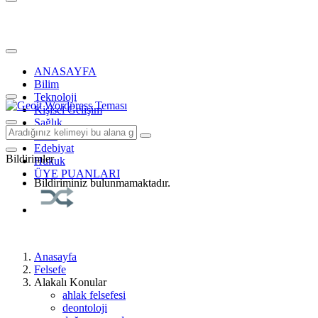
ANASAYFA
Bilim
Teknoloji
Kişisel Gelişim
Sağlık
Tarih
Edebiyat
Bildirimler
Hukuk
ÜYE PUANLARI
Bildiriminiz bulunmamaktadır.
Anasayfa
Felsefe
Alakalı Konular
ahlak felsefesi
deontoloji