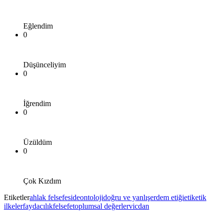
Eğlendim
0
Düşünceliyim
0
İğrendim
0
Üzüldüm
0
Çok Kızdım
Etiketler
ahlak felsefesi
deontoloji
doğru ve yanlış
erdem etiği
etik
etik
ilkeler
faydacılık
felsefe
toplumsal değerler
vicdan