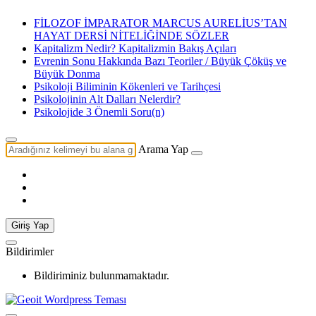
FİLOZOF İMPARATOR MARCUS AURELİUS’TAN
HAYAT DERSİ NİTELİĞİNDE SÖZLER
Kapitalizm Nedir? Kapitalizmin Bakış Açıları
Evrenin Sonu Hakkında Bazı Teoriler / Büyük Çöküş ve
Büyük Donma
Psikoloji Biliminin Kökenleri ve Tarihçesi
Psikolojinin Alt Dalları Nelerdir?
Psikolojide 3 Önemli Soru(n)
Arama Yap
Giriş Yap
Bildirimler
Bildiriminiz bulunmamaktadır.