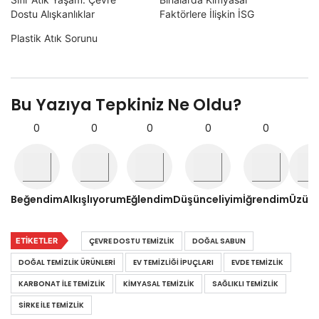
Dostu Alışkanlıklar
Faktörlere İlişkin İSG
Plastik Atık Sorunu
Bu Yazıya Tepkiniz Ne Oldu?
0
0
0
0
0
0
Beğendim
Alkışlıyorum
Eğlendim
Düşünceliyim
İğrendim
Üzül
ETIKETLER
ÇEVRE DOSTU TEMIZLIK
DOĞAL SABUN
DOĞAL TEMIZLIK ÜRÜNLERI
EV TEMIZLIĞI IPUÇLARI
EVDE TEMIZLIK
KARBONAT ILE TEMIZLIK
KIMYASAL TEMIZLIK
SAĞLIKLI TEMIZLIK
SIRKE ILE TEMIZLIK