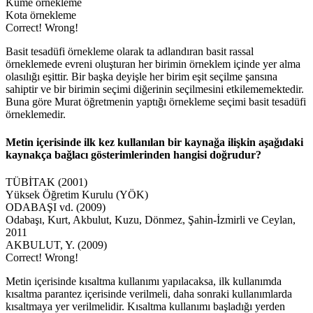
Küme örnekleme
Kota örnekleme
Correct!
Wrong!
Basit tesadüfi örnekleme olarak ta adlandıran basit rassal
örneklemede evreni oluşturan her birimin örneklem içinde yer alma
olasılığı eşittir. Bir başka deyişle her birim eşit seçilme şansına
sahiptir ve bir birimin seçimi diğerinin seçilmesini etkilememektedir.
Buna göre Murat öğretmenin yaptığı örnekleme seçimi basit tesadüfi
örneklemedir.
Metin içerisinde ilk kez kullanılan bir kaynağa ilişkin aşağıdaki
kaynakça bağlacı gösterimlerinden hangisi doğrudur?
TÜBİTAK (2001)
Yüksek Öğretim Kurulu (YÖK)
ODABAŞI vd. (2009)
Odabaşı, Kurt, Akbulut, Kuzu, Dönmez, Şahin-İzmirli ve Ceylan,
2011
AKBULUT, Y. (2009)
Correct!
Wrong!
Metin içerisinde kısaltma kullanımı yapılacaksa, ilk kullanımda
kısaltma parantez içerisinde verilmeli, daha sonraki kullanımlarda
kısaltmaya yer verilmelidir. Kısaltma kullanımı başladığı yerden