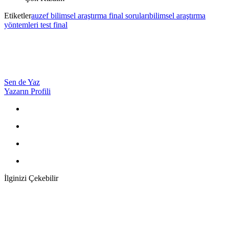
Etiketler
auzef bilimsel araştırma final soruları
bilimsel araştırma
yöntemleri test final
Sen de Yaz
Yazarın Profili
İlginizi Çekebilir