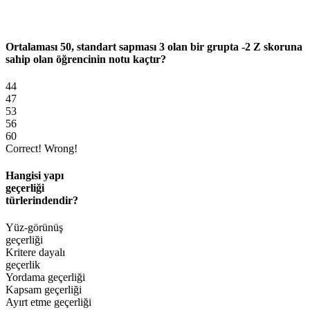
Ortalaması 50, standart sapması 3 olan bir grupta -2 Z skoruna
sahip olan öğrencinin notu kaçtır?
44
47
53
56
60
Correct!
Wrong!
Hangisi yapı
geçerliği
türlerindendir?
Yüz-görünüş
geçerliği
Kritere dayalı
geçerlik
Yordama geçerliği
Kapsam geçerliği
Ayırt etme geçerliği