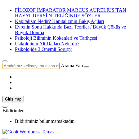
FİLOZOF İMPARATOR MARCUS AURELİUS’TAN
HAYAT DERSİ NİTELİĞİNDE SÖZLER
Kapitalizm Nedir? Kapitalizmin Bakış Açıları
Evrenin Sonu Hakkında Bazı Teoriler / Büyük Çöküş ve
Büyük Donma
Psikoloji Biliminin Kökenleri ve Tarihçesi
Psikolojinin Alt Dalları Nelerdir?
Psikolojide 3 Önemli Soru(n)
Arama Yap
Giriş Yap
Bildirimler
Bildiriminiz bulunmamaktadır.