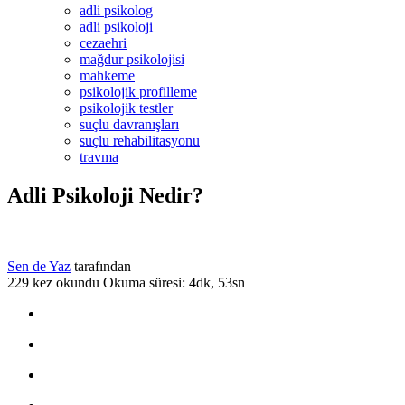
adli psikolog
adli psikoloji
cezaehri
mağdur psikolojisi
mahkeme
psikolojik profilleme
psikolojik testler
suçlu davranışları
suçlu rehabilitasyonu
travma
Adli Psikoloji Nedir?
Sen de Yaz
tarafından
229 kez okundu
Okuma süresi: 4dk, 53sn