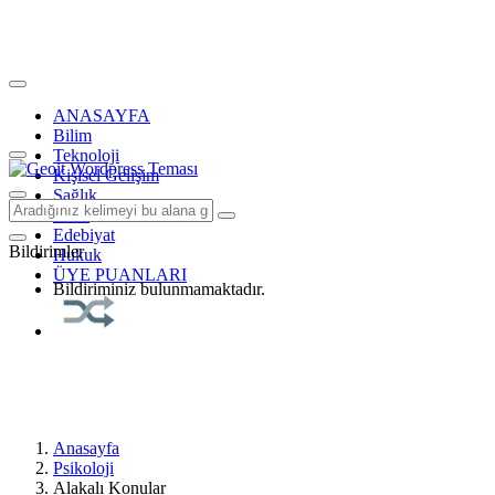
ANASAYFA
Bilim
Teknoloji
Kişisel Gelişim
Sağlık
Tarih
Edebiyat
Bildirimler
Hukuk
ÜYE PUANLARI
Bildiriminiz bulunmamaktadır.
Anasayfa
Psikoloji
Alakalı Konular