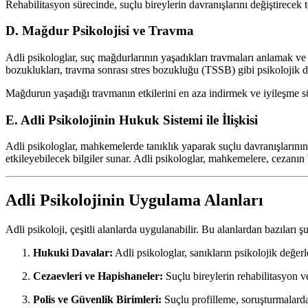
Rehabilitasyon sürecinde, suçlu bireylerin davranışlarını değiştirecek
D. Mağdur Psikolojisi ve Travma
Adli psikologlar, suç mağdurlarının yaşadıkları travmaları anlamak ve 
bozuklukları, travma sonrası stres bozukluğu (TSSB) gibi psikolojik du
Mağdurun yaşadığı travmanın etkilerini en aza indirmek ve iyileşme sür
E. Adli Psikolojinin Hukuk Sistemi ile İlişkisi
Adli psikologlar, mahkemelerde tanıklık yaparak suçlu davranışlarının 
etkileyebilecek bilgiler sunar. Adli psikologlar, mahkemelere, cezanı
Adli Psikolojinin Uygulama Alanları
Adli psikoloji, çeşitli alanlarda uygulanabilir. Bu alanlardan bazıları şu
Hukuki Davalar:
Adli psikologlar, sanıkların psikolojik değe
Cezaevleri ve Hapishaneler:
Suçlu bireylerin rehabilitasyon ve
Polis ve Güvenlik Birimleri:
Suçlu profilleme, soruşturmalarda s