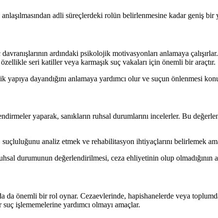
n anlaşılmasından adli süreçlerdeki rolün belirlenmesine kadar geniş bir 
ç davranışlarının ardındaki psikolojik motivasyonları anlamaya çalışırlar. 
 özellikle seri katiller veya karmaşık suç vakaları için önemli bir araçtır.
olojik yapıya dayandığını anlamaya yardımcı olur ve suçun önlenmesi kon
ndirmeler yaparak, sanıkların ruhsal durumlarını incelerler. Bu değerlen
, suçluluğunu analiz etmek ve rehabilitasyon ihtiyaçlarını belirlemek ama
ruhsal durumunun değerlendirilmesi, ceza ehliyetinin olup olmadığının a
a da önemli bir rol oynar. Cezaevlerinde, hapishanelerde veya toplumda r
ar suç işlememelerine yardımcı olmayı amaçlar.