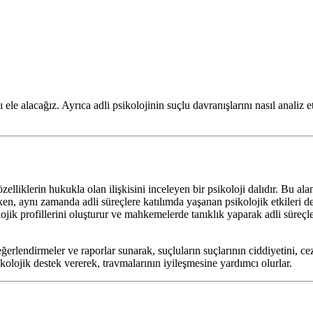
ele alacağız. Ayrıca adli psikolojinin suçlu davranışlarını nasıl analiz et
özelliklerin hukukla olan ilişkisini inceleyen bir psikoloji dalıdır. Bu ala
rırken, aynı zamanda adli süreçlere katılımda yaşanan psikolojik etkileri d
olojik profillerini oluşturur ve mahkemelerde tanıklık yaparak adli süreçl
değerlendirmeler ve raporlar sunarak, suçluların suçlarının ciddiyetini, c
ikolojik destek vererek, travmalarının iyileşmesine yardımcı olurlar.