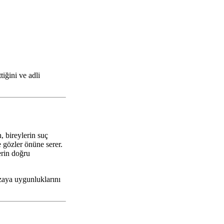
tiğini ve adli
n, bireylerin suç
e gözler önüne serer.
erin doğru
ezaya uygunluklarını