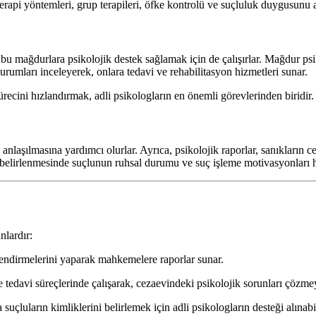
 terapi yöntemleri, grup terapileri, öfke kontrolü ve suçluluk duygusunu 
bu mağdurlara psikolojik destek sağlamak için de çalışırlar. Mağdur psi
rumları inceleyerek, onlara tedavi ve rehabilitasyon hizmetleri sunar.
ecini hızlandırmak, adli psikologların en önemli görevlerinden biridir.
anlaşılmasına yardımcı olurlar. Ayrıca, psikolojik raporlar, sanıkların c
n belirlenmesinde suçlunun ruhsal durumu ve suç işleme motivasyonları h
nlardır:
rlendirmelerini yaparak mahkemelere raporlar sunar.
 tedavi süreçlerinde çalışarak, cezaevindeki psikolojik sorunları çözmey
uçluların kimliklerini belirlemek için adli psikologların desteği alınabil