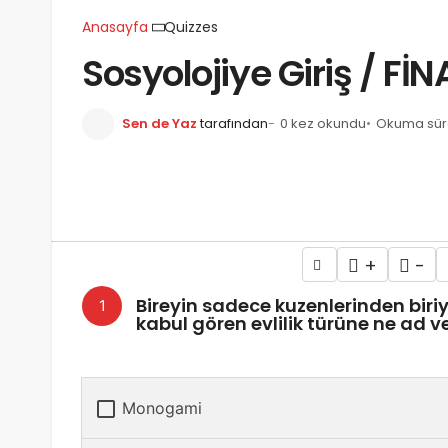
Anasayfa
Quizzes
Sosyolojiye Giriş / Fİ
Sen de Yaz
tarafından
0 kez okundu
Okuma süres
+
-
Bireyin sadece kuzenlerinden biriy
kabul gören evlilik türüne ne ad ver
Monogami