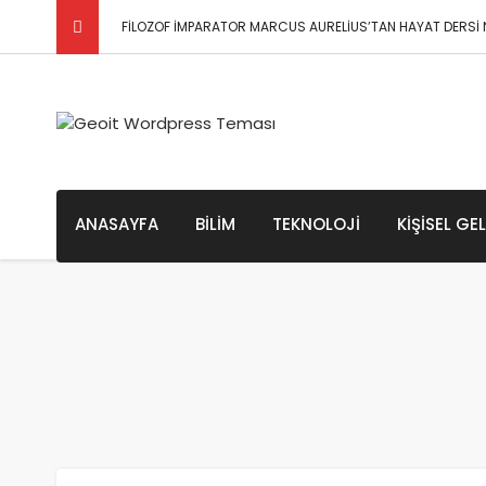
FİLOZOF İMPARATOR MARCUS AURELİUS’TAN HAYAT DERSİ N
Kapitalizm Nedir? Kapitalizmin Bakış Açıları
Evrenin Sonu Hakkında Bazı Teoriler / Büyük Çöküş ve
Psikoloji Biliminin Kökenleri ve Tarihçesi
ANASAYFA
BILIM
TEKNOLOJI
KIŞISEL GE
Psikolojinin Alt Dalları Nelerdir?
Psikolojide 3 Önemli Soru(n)