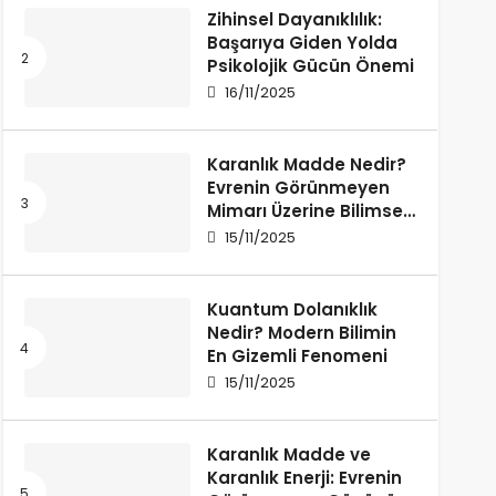
Zihinsel Dayanıklılık:
Başarıya Giden Yolda
Psikolojik Gücün Önemi
16/11/2025
Karanlık Madde Nedir?
Evrenin Görünmeyen
Mimarı Üzerine Bilimsel
Bir İnceleme
15/11/2025
Kuantum Dolanıklık
Nedir? Modern Bilimin
En Gizemli Fenomeni
15/11/2025
Karanlık Madde ve
Karanlık Enerji: Evrenin