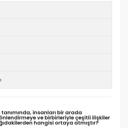
e
e tanımında, insanları bir arada
dirmeye ve birbirleriyle çeşitli ilişkiler
ğıdakilerden hangisi ortaya atmıştır?