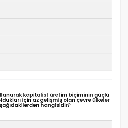
lanarak kapitalist üretim biçiminin güçlü
ldukları için az gelişmiş olan çevre ülkeler
aşağıdakilerden hangisidir?