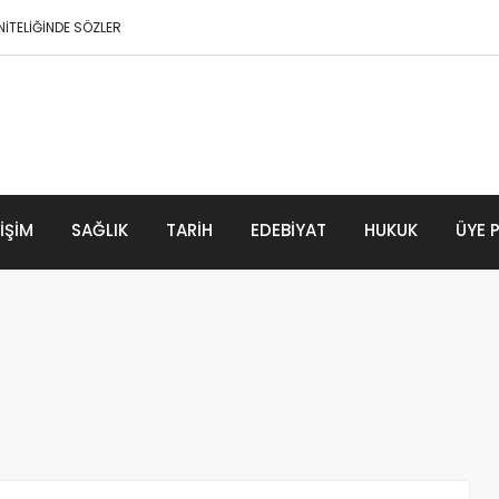
İTELİĞİNDE SÖZLER
 Büyük Donma
LIŞIM
SAĞLIK
TARIH
EDEBIYAT
HUKUK
ÜYE 