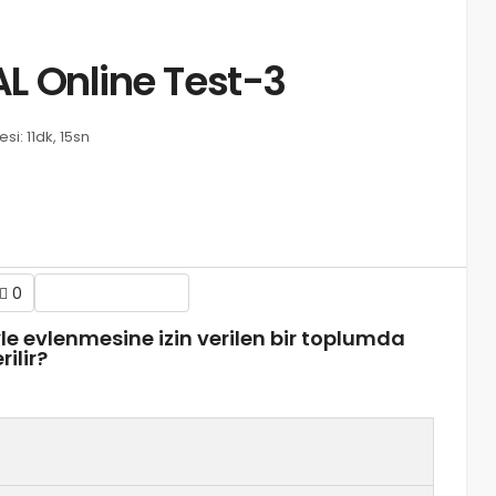
NAL Online Test-3
i: 11dk, 15sn
0
le evlenmesine izin verilen bir toplumda
ilir?