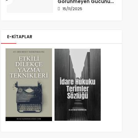
Görünmeyen Gücünü
Anlamak
15/11/2025
E-KİTAPLAR