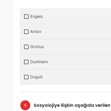
Engels
Aristo
Grotius
Durkheim
Duguit
Sosyolojiye ilişkin aşağıda veril