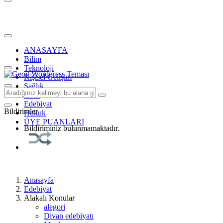
ANASAYFA
Bilim
Teknoloji
Kişisel Gelişim
Sağlık
Tarih
Edebiyat
Bildirimler
Hukuk
ÜYE PUANLARI
Bildiriminiz bulunmamaktadır.
Anasayfa
Edebiyat
Alakalı Konular
alegori
Divan edebiyatı