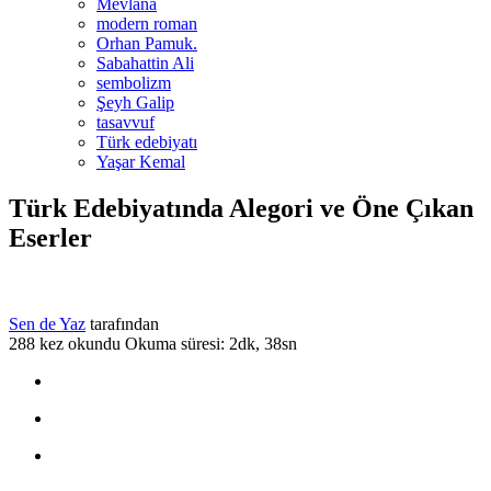
Mevlana
modern roman
Orhan Pamuk.
Sabahattin Ali
sembolizm
Şeyh Galip
tasavvuf
Türk edebiyatı
Yaşar Kemal
Türk Edebiyatında Alegori ve Öne Çıkan
Eserler
Sen de Yaz
tarafından
288 kez okundu
Okuma süresi: 2dk, 38sn