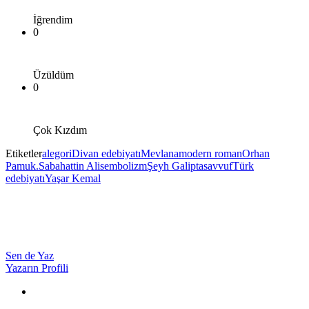
İğrendim
0
Üzüldüm
0
Çok Kızdım
Etiketler
alegori
Divan edebiyatı
Mevlana
modern roman
Orhan
Pamuk.
Sabahattin Ali
sembolizm
Şeyh Galip
tasavvuf
Türk
edebiyatı
Yaşar Kemal
Sen de Yaz
Yazarın Profili