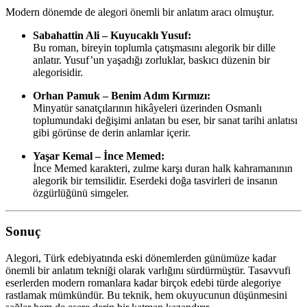
Modern dönemde de alegori önemli bir anlatım aracı olmuştur.
Sabahattin Ali – Kuyucaklı Yusuf:
Bu roman, bireyin toplumla çatışmasını alegorik bir dille
anlatır. Yusuf’un yaşadığı zorluklar, baskıcı düzenin bir
alegorisidir.
Orhan Pamuk – Benim Adım Kırmızı:
Minyatür sanatçılarının hikâyeleri üzerinden Osmanlı
toplumundaki değişimi anlatan bu eser, bir sanat tarihi anlatısı
gibi görünse de derin anlamlar içerir.
Yaşar Kemal – İnce Memed:
İnce Memed karakteri, zulme karşı duran halk kahramanının
alegorik bir temsilidir. Eserdeki doğa tasvirleri de insanın
özgürlüğünü simgeler.
Sonuç
Alegori, Türk edebiyatında eski dönemlerden günümüze kadar
önemli bir anlatım tekniği olarak varlığını sürdürmüştür. Tasavvufi
eserlerden modern romanlara kadar birçok edebi türde alegoriye
rastlamak mümkündür. Bu teknik, hem okuyucunun düşünmesini