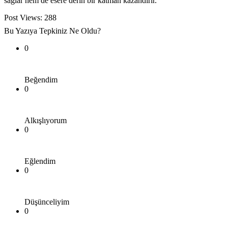
sağlar hem de esere derin bir katman kazandırır.
Post Views:
288
Bu Yazıya Tepkiniz Ne Oldu?
0
Beğendim
0
Alkışlıyorum
0
Eğlendim
0
Düşünceliyim
0