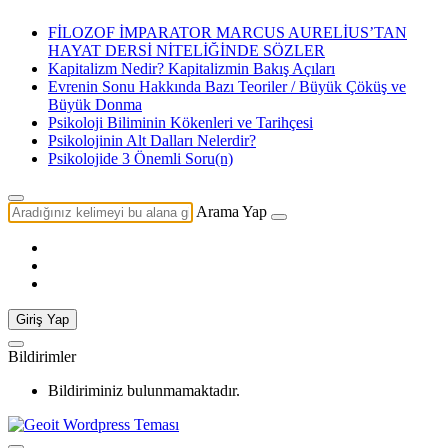
FİLOZOF İMPARATOR MARCUS AURELİUS’TAN
HAYAT DERSİ NİTELİĞİNDE SÖZLER
Kapitalizm Nedir? Kapitalizmin Bakış Açıları
Evrenin Sonu Hakkında Bazı Teoriler / Büyük Çöküş ve
Büyük Donma
Psikoloji Biliminin Kökenleri ve Tarihçesi
Psikolojinin Alt Dalları Nelerdir?
Psikolojide 3 Önemli Soru(n)
Arama Yap
Giriş Yap
Bildirimler
Bildiriminiz bulunmamaktadır.