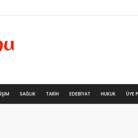
LIŞIM
SAĞLIK
TARIH
EDEBIYAT
HUKUK
ÜYE 