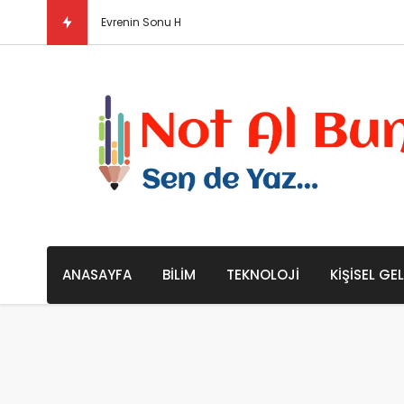
Evrenin Sonu Hakkında Bazı Teoriler / Büyük Ç
ANASAYFA
BILIM
TEKNOLOJI
KIŞISEL GE