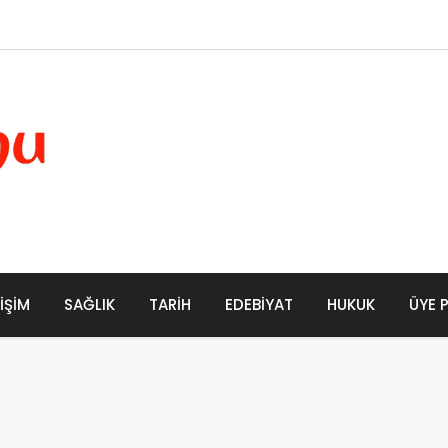
LIŞIM
SAĞLIK
TARIH
EDEBIYAT
HUKUK
ÜYE 