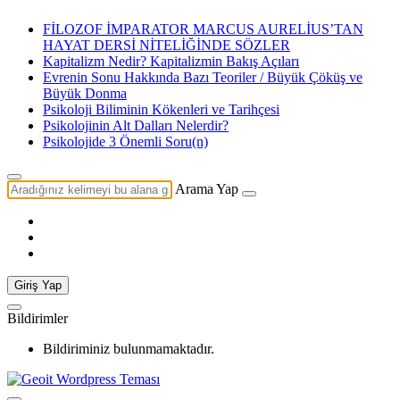
FİLOZOF İMPARATOR MARCUS AURELİUS’TAN
HAYAT DERSİ NİTELİĞİNDE SÖZLER
Kapitalizm Nedir? Kapitalizmin Bakış Açıları
Evrenin Sonu Hakkında Bazı Teoriler / Büyük Çöküş ve
Büyük Donma
Psikoloji Biliminin Kökenleri ve Tarihçesi
Psikolojinin Alt Dalları Nelerdir?
Psikolojide 3 Önemli Soru(n)
Arama Yap
Giriş Yap
Bildirimler
Bildiriminiz bulunmamaktadır.