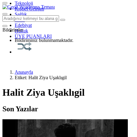
Teknoloji
Kişisel Gelişim
Sağlık
Tarih
Edebiyat
Bildirimler
Hukuk
ÜYE PUANLARI
Bildiriminiz bulunmamaktadır.
Anasayfa
Etiket: Halit Ziya Uşaklıgil
Halit Ziya Uşaklıgil
Son Yazılar