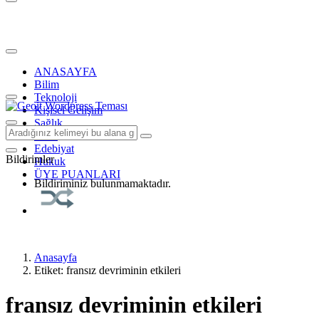
ANASAYFA
Bilim
Teknoloji
Kişisel Gelişim
Sağlık
Tarih
Edebiyat
Bildirimler
Hukuk
ÜYE PUANLARI
Bildiriminiz bulunmamaktadır.
Anasayfa
Etiket: fransız devriminin etkileri
fransız devriminin etkileri