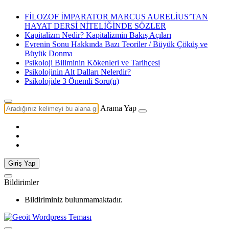
FİLOZOF İMPARATOR MARCUS AURELİUS’TAN
HAYAT DERSİ NİTELİĞİNDE SÖZLER
Kapitalizm Nedir? Kapitalizmin Bakış Açıları
Evrenin Sonu Hakkında Bazı Teoriler / Büyük Çöküş ve
Büyük Donma
Psikoloji Biliminin Kökenleri ve Tarihçesi
Psikolojinin Alt Dalları Nelerdir?
Psikolojide 3 Önemli Soru(n)
Arama Yap
Giriş Yap
Bildirimler
Bildiriminiz bulunmamaktadır.