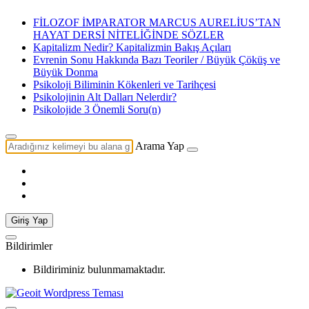
FİLOZOF İMPARATOR MARCUS AURELİUS’TAN
HAYAT DERSİ NİTELİĞİNDE SÖZLER
Kapitalizm Nedir? Kapitalizmin Bakış Açıları
Evrenin Sonu Hakkında Bazı Teoriler / Büyük Çöküş ve
Büyük Donma
Psikoloji Biliminin Kökenleri ve Tarihçesi
Psikolojinin Alt Dalları Nelerdir?
Psikolojide 3 Önemli Soru(n)
Arama Yap
Giriş Yap
Bildirimler
Bildiriminiz bulunmamaktadır.