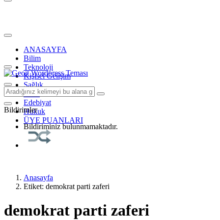
ANASAYFA
Bilim
Teknoloji
Kişisel Gelişim
Sağlık
Tarih
Edebiyat
Bildirimler
Hukuk
ÜYE PUANLARI
Bildiriminiz bulunmamaktadır.
Anasayfa
Etiket: demokrat parti zaferi
demokrat parti zaferi