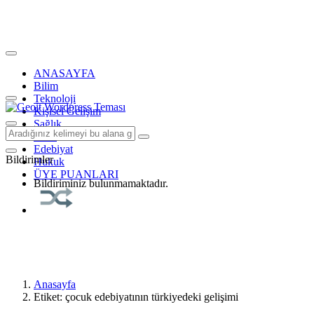
ANASAYFA
Bilim
Teknoloji
Kişisel Gelişim
Sağlık
Tarih
Edebiyat
Bildirimler
Hukuk
ÜYE PUANLARI
Bildiriminiz bulunmamaktadır.
Anasayfa
Etiket: çocuk edebiyatının türkiyedeki gelişimi