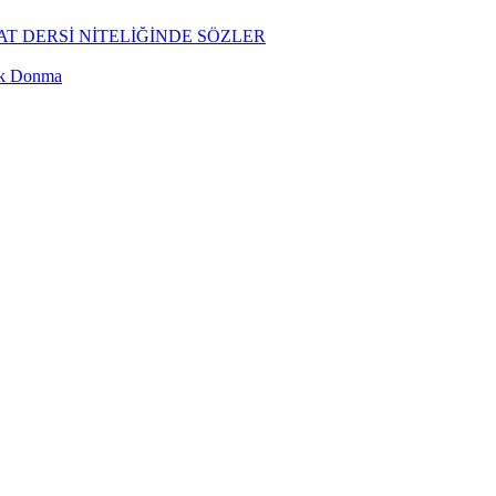
T DERSİ NİTELİĞİNDE SÖZLER
ük Donma