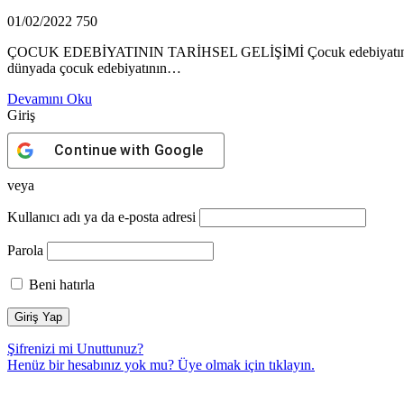
01/02/2022
750
ÇOCUK EDEBİYATININ TARİHSEL GELİŞİMİ Çocuk edebiyatının tarihs
dünyada çocuk edebiyatının…
Devamını Oku
Giriş
Continue with
Google
veya
Kullanıcı adı ya da e-posta adresi
Parola
Beni hatırla
Şifrenizi mi Unuttunuz?
Henüz bir hesabınız yok mu? Üye olmak için
tıklayın.