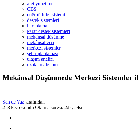
afet yönetimi
CBS
coğrafi bilgi sistemi
destek sistemleri
haritalama
karar destek sistemleri
mekânsal düşünme
mekânsal veri
merkezi sistemler
şehir planlaması
ulaşım analizi
uzaktan algılama
Mekânsal Düşünmede Merkezi Sistemler ile 
Sen de Yaz
tarafından
218 kez okundu
Okuma süresi: 2dk, 54sn