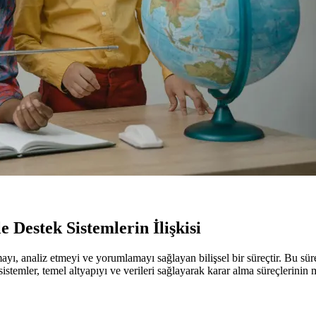
Destek Sistemlerin İlişkisi
ayı, analiz etmeyi ve yorumlamayı sağlayan bilişsel bir süreçtir. Bu sür
istemler, temel altyapıyı ve verileri sağlayarak karar alma süreçlerinin m