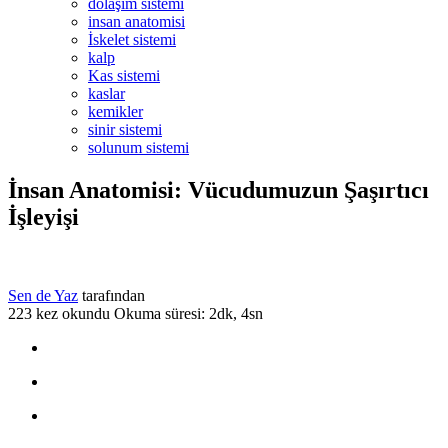
dolaşım sistemi
insan anatomisi
İskelet sistemi
kalp
Kas sistemi
kaslar
kemikler
sinir sistemi
solunum sistemi
İnsan Anatomisi: Vücudumuzun Şaşırtıcı
İşleyişi
Sen de Yaz
tarafından
223 kez okundu
Okuma süresi: 2dk, 4sn