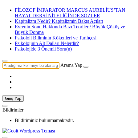
FİLOZOF İMPARATOR MARCUS AURELİUS’TAN
HAYAT DERSİ NİTELİĞİNDE SÖZLER
Kapitalizm Nedir? Kapitalizmin Bakış Açıları
Evrenin Sonu Hakkında Bazı Teoriler / Büyük Çöküş ve
Büyük Donma
Psikoloji Biliminin Kökenleri ve Tarihçesi
Psikolojinin Alt Dalları Nelerdir?
Psikolojide 3 Önemli Soru(n)
Arama Yap
Giriş Yap
Bildirimler
Bildiriminiz bulunmamaktadır.