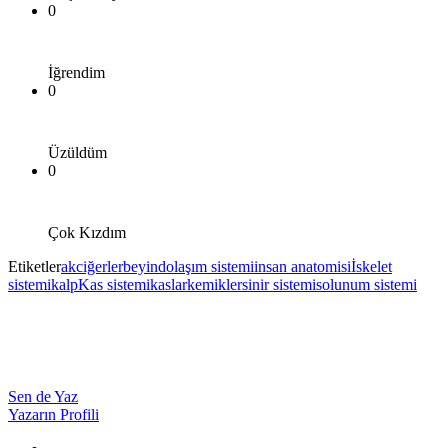
0
İğrendim
0
Üzüldüm
0
Çok Kızdım
Etiketler
akciğerler
beyin
dolaşım sistemi
insan anatomisi
İskelet
sistemi
kalp
Kas sistemi
kaslar
kemikler
sinir sistemi
solunum sistemi
Sen de Yaz
Yazarın Profili