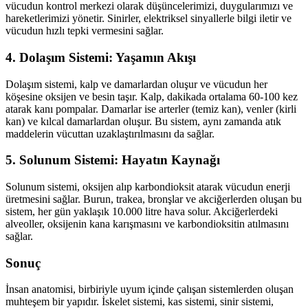
vücudun kontrol merkezi olarak düşüncelerimizi, duygularımızı ve
hareketlerimizi yönetir. Sinirler, elektriksel sinyallerle bilgi iletir ve
vücudun hızlı tepki vermesini sağlar.
4. Dolaşım Sistemi: Yaşamın Akışı
Dolaşım sistemi, kalp ve damarlardan oluşur ve vücudun her
köşesine oksijen ve besin taşır. Kalp, dakikada ortalama 60-100 kez
atarak kanı pompalar. Damarlar ise arterler (temiz kan), venler (kirli
kan) ve kılcal damarlardan oluşur. Bu sistem, aynı zamanda atık
maddelerin vücuttan uzaklaştırılmasını da sağlar.
5. Solunum Sistemi: Hayatın Kaynağı
Solunum sistemi, oksijen alıp karbondioksit atarak vücudun enerji
üretmesini sağlar. Burun, trakea, bronşlar ve akciğerlerden oluşan bu
sistem, her gün yaklaşık 10.000 litre hava solur. Akciğerlerdeki
alveoller, oksijenin kana karışmasını ve karbondioksitin atılmasını
sağlar.
Sonuç
İnsan anatomisi, birbiriyle uyum içinde çalışan sistemlerden oluşan
muhteşem bir yapıdır. İskelet sistemi, kas sistemi, sinir sistemi,