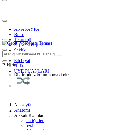
ANASAYFA
Bilim
Teknoloji
Kişisel Gelişim
Sağlık
Tarih
Edebiyat
Bildirimler
Hukuk
ÜYE PUANLARI
Bildiriminiz bulunmamaktadır.
Anasayfa
Anatomi
Alakalı Konular
akciğerler
beyin