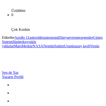
Üzüldüm
0
Çok Kızdım
Etiketler
Apollo 11
asteroitler
astronomi
Dünya
evren
gezegenler
Güneş
Sistemi
Jüpiter
kuyruklu
yıldızlar
Mars
Merkür
NASA
Neptün
Satürn
Uranüs
uzay keşfi
Venüs
Sen de Yaz
Yazarın Profili