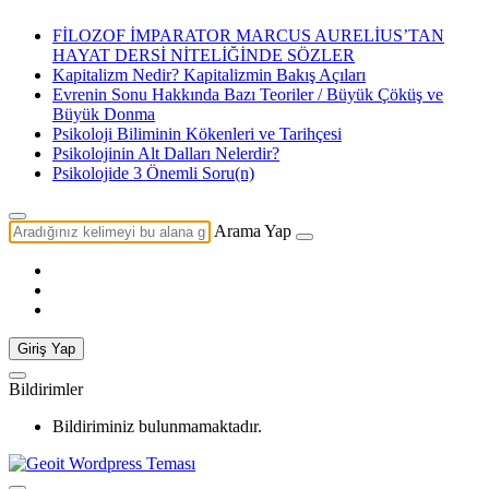
FİLOZOF İMPARATOR MARCUS AURELİUS’TAN
HAYAT DERSİ NİTELİĞİNDE SÖZLER
Kapitalizm Nedir? Kapitalizmin Bakış Açıları
Evrenin Sonu Hakkında Bazı Teoriler / Büyük Çöküş ve
Büyük Donma
Psikoloji Biliminin Kökenleri ve Tarihçesi
Psikolojinin Alt Dalları Nelerdir?
Psikolojide 3 Önemli Soru(n)
Arama Yap
Giriş Yap
Bildirimler
Bildiriminiz bulunmamaktadır.