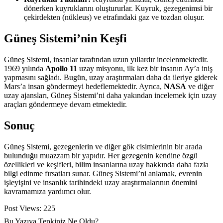
dönerken kuyruklarını oluştururlar. Kuyruk, gezegenimsi bir
çekirdekten (nükleus) ve etrafındaki gaz ve tozdan oluşur.
Güneş Sistemi’nin Keşfi
Güneş Sistemi, insanlar tarafından uzun yıllardır incelenmektedir.
1969 yılında
Apollo 11
uzay misyonu, ilk kez bir insanın Ay’a iniş
yapmasını sağladı. Bugün, uzay araştırmaları daha da ileriye giderek
Mars’a insan göndermeyi hedeflemektedir. Ayrıca,
NASA
ve diğer
uzay ajansları, Güneş Sistemi’ni daha yakından incelemek için uzay
araçları göndermeye devam etmektedir.
Sonuç
Güneş Sistemi, gezegenlerin ve diğer gök cisimlerinin bir arada
bulunduğu muazzam bir yapıdır. Her gezegenin kendine özgü
özellikleri ve keşifleri, bilim insanlarına uzay hakkında daha fazla
bilgi edinme fırsatları sunar. Güneş Sistemi’ni anlamak, evrenin
işleyişini ve insanlık tarihindeki uzay araştırmalarının önemini
kavramamıza yardımcı olur.
Post Views:
225
Bu Yazıya Tepkiniz Ne Oldu?