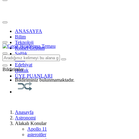
ANASAYFA
Bilim
Teknoloji
Kişisel Gelişim
Sağlık
Tarih
Edebiyat
Bildirimler
Hukuk
ÜYE PUANLARI
Bildiriminiz bulunmamaktadır.
Anasayfa
Astronomi
Alakalı Konular
Apollo 11
asteroitler