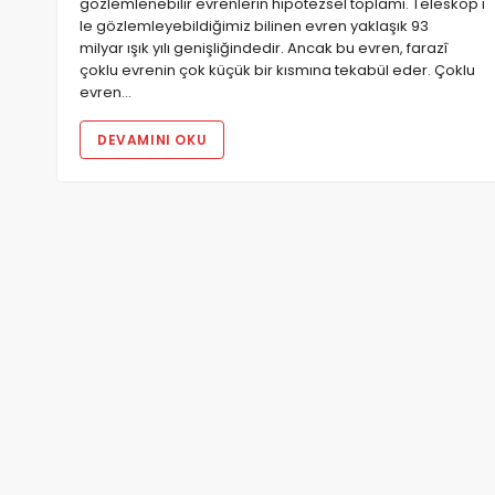
gözlemlenebilir evrenlerin hipotezsel toplamı. Teleskop i
le gözlemleyebildiğimiz bilinen evren yaklaşık 93
milyar ışık yılı genişliğindedir. Ancak bu evren, farazî
çoklu evrenin çok küçük bir kısmına tekabül eder. Çoklu
evren…
DEVAMINI OKU