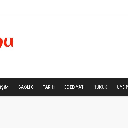
LIŞIM
SAĞLIK
TARIH
EDEBIYAT
HUKUK
ÜYE 