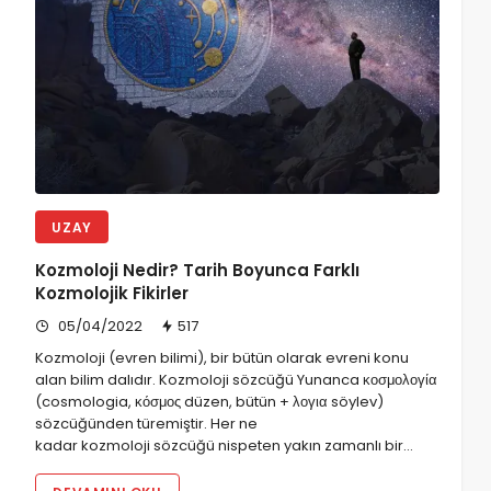
UZAY
Kozmoloji Nedir? Tarih Boyunca Farklı
Kozmolojik Fikirler
05/04/2022
517
Kozmoloji (evren bilimi), bir bütün olarak evreni konu
alan bilim dalıdır. Kozmoloji sözcüğü Yunanca κοσμολογία
(cosmologia, κόσμος düzen, bütün + λογια söylev)
sözcüğünden türemiştir. Her ne
kadar kozmoloji sözcüğü nispeten yakın zamanlı bir…