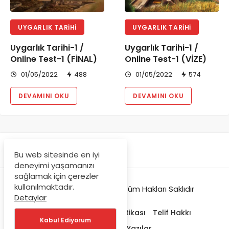
UYGARLIK TARIHI
UYGARLIK TARIHI
Uygarlık Tarihi-1 /
Uygarlık Tarihi-1 /
Online Test-1 (FİNAL)
Online Test-1 (VİZE)
01/05/2022
488
01/05/2022
574
DEVAMINI OKU
DEVAMINI OKU
Bu web sitesinde en iyi
deneyimi yaşamanızı
sağlamak için çerezler
kullanılmaktadır.
© Copyright 2021-2022, Tüm Hakları Saklıdır
Detaylar
Hakkımızda
Gizlilik Politikası
Telif Hakkı
Kabul Ediyorum
Trendlerdeki Yazılar