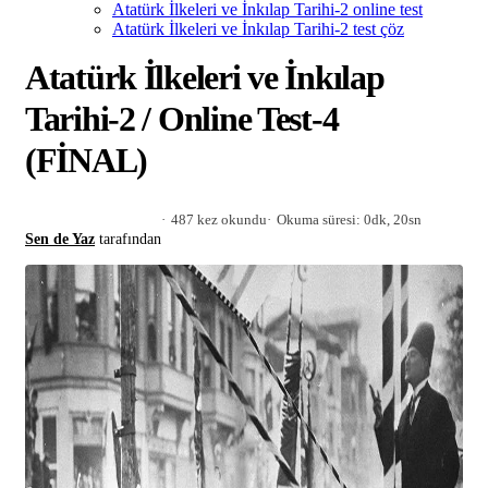
Atatürk İlkeleri ve İnkılap Tarihi-2 online test
Atatürk İlkeleri ve İnkılap Tarihi-2 test çöz
Atatürk İlkeleri ve İnkılap
Tarihi-2 / Online Test-4
(FİNAL)
487 kez okundu
Okuma süresi: 0dk, 20sn
Sen de Yaz
tarafından