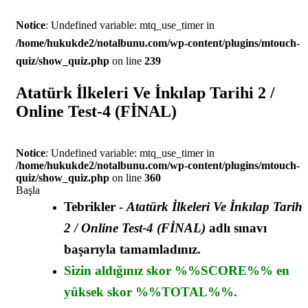
Notice
: Undefined variable: mtq_use_timer in
/home/hukukde2/notalbunu.com/wp-content/plugins/mtouch-
quiz/show_quiz.php
on line
239
Atatürk İlkeleri Ve İnkılap Tarihi 2 /
Online Test-4 (FİNAL)
Notice
: Undefined variable: mtq_use_timer in
/home/hukukde2/notalbunu.com/wp-content/plugins/mtouch-
quiz/show_quiz.php
on line
360
Başla
Tebrikler -
Atatürk İlkeleri Ve İnkılap Tarihi
2 / Online Test-4 (FİNAL)
adlı sınavı
başarıyla tamamladınız.
Sizin aldığınız skor %%SCORE%% en
yüksek skor %%TOTAL%%.