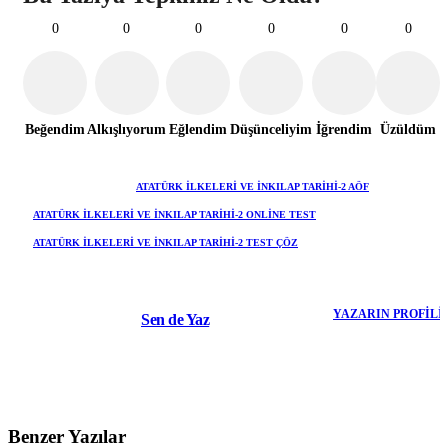
0
0
0
0
0
0
Beğendim
Alkışlıyorum
Eğlendim
Düşünceliyim
İğrendim
Üzüldüm
ETIKETLER
ATATÜRK İLKELERI VE İNKILAP TARIHI-2 AÖF
ATATÜRK İLKELERI VE İNKILAP TARIHI-2 ONLINE TEST
ATATÜRK İLKELERI VE İNKILAP TARIHI-2 TEST ÇÖZ
YAZARIN PROFILI
Sen de Yaz
Benzer Yazılar