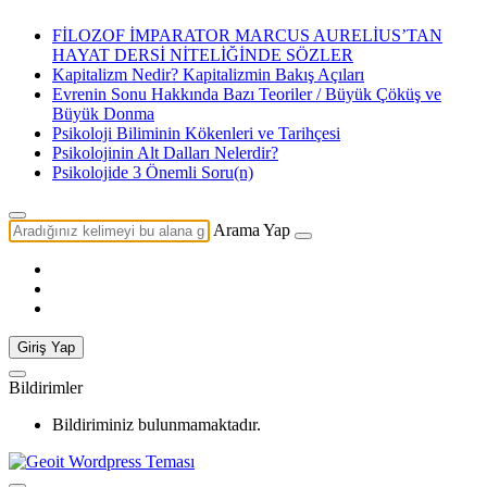
FİLOZOF İMPARATOR MARCUS AURELİUS’TAN
HAYAT DERSİ NİTELİĞİNDE SÖZLER
Kapitalizm Nedir? Kapitalizmin Bakış Açıları
Evrenin Sonu Hakkında Bazı Teoriler / Büyük Çöküş ve
Büyük Donma
Psikoloji Biliminin Kökenleri ve Tarihçesi
Psikolojinin Alt Dalları Nelerdir?
Psikolojide 3 Önemli Soru(n)
Arama Yap
Giriş Yap
Bildirimler
Bildiriminiz bulunmamaktadır.