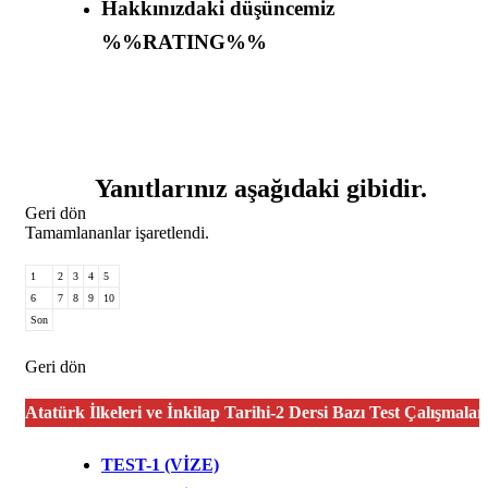
Hakkınızdaki düşüncemiz
%%RATING%%
Yanıtlarınız aşağıdaki gibidir.
Geri dön
Tamamlananlar işaretlendi.
1
2
3
4
5
6
7
8
9
10
Son
Geri dön
Atatürk İlkeleri ve İnkilap Tarihi-2 Dersi Bazı Test Çalışmalar
TEST-1 (VİZE)