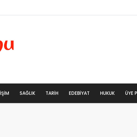
 Büyük Donma
LIŞIM
SAĞLIK
TARIH
EDEBIYAT
HUKUK
ÜYE 