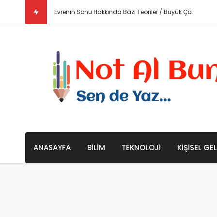
Evrenin Sonu Hakkında Bazı Teoriler / Büyük Çöküş ve
ANASAYFA
BILIM
TEKNOLOJI
KIŞISEL GE