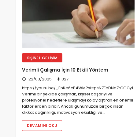
KIŞISEL GELIŞIM
Verimli Çalışma İçin 10 Etkili Yöntem
22/03/2025
327
https://youtu.be/_EhKe6cP4WM?si=psN7FeDNa7rGOCy1
Verimli bir şekilde çalışmak, kişisel başarıyı ve
profesyonel hedeflere ulaşmayı kolaylaştıran en önemli
faktörlerden biridir. Ancak günümüzde birçok insan
dikkat dağınıklığı, motivasyon eksikliği ve…
DEVAMINI OKU