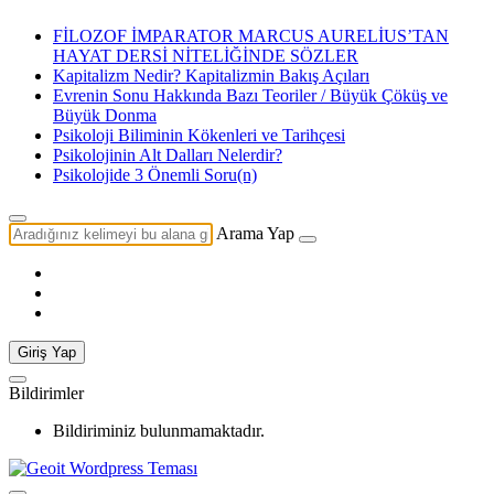
FİLOZOF İMPARATOR MARCUS AURELİUS’TAN
HAYAT DERSİ NİTELİĞİNDE SÖZLER
Kapitalizm Nedir? Kapitalizmin Bakış Açıları
Evrenin Sonu Hakkında Bazı Teoriler / Büyük Çöküş ve
Büyük Donma
Psikoloji Biliminin Kökenleri ve Tarihçesi
Psikolojinin Alt Dalları Nelerdir?
Psikolojide 3 Önemli Soru(n)
Arama Yap
Giriş Yap
Bildirimler
Bildiriminiz bulunmamaktadır.