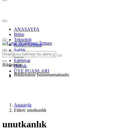
ANASAYFA
Bilim
Teknoloji
Kişisel Gelişim
Sağlık
Tarih
Edebiyat
Bildirimler
Hukuk
ÜYE PUANLARI
Bildiriminiz bulunmamaktadır.
Anasayfa
Etiket: unutkanlık
unutkanlık