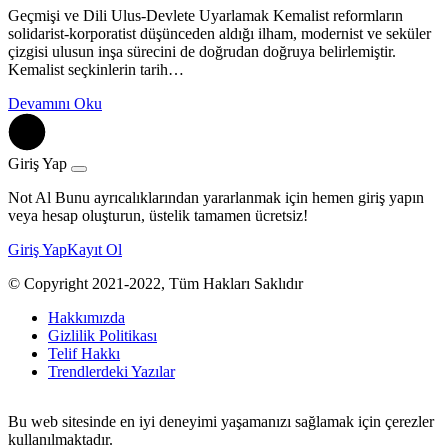
Geçmişi ve Dili Ulus-Devlete Uyarlamak Kemalist reformların
solidarist-korporatist düşünceden aldığı ilham, modernist ve seküler
çizgisi ulusun inşa sürecini de doğrudan doğruya belirlemiştir.
Kemalist seçkinlerin tarih…
Devamını Oku
Giriş Yap
Not Al Bunu ayrıcalıklarından yararlanmak için hemen giriş yapın
veya hesap oluşturun, üstelik tamamen ücretsiz!
Giriş Yap
Kayıt Ol
© Copyright 2021-2022, Tüm Hakları Saklıdır
Hakkımızda
Gizlilik Politikası
Telif Hakkı
Trendlerdeki Yazılar
Bu web sitesinde en iyi deneyimi yaşamanızı sağlamak için çerezler
kullanılmaktadır.