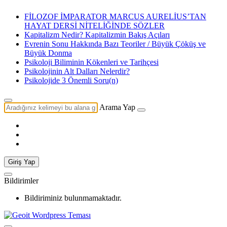
FİLOZOF İMPARATOR MARCUS AURELİUS’TAN
HAYAT DERSİ NİTELİĞİNDE SÖZLER
Kapitalizm Nedir? Kapitalizmin Bakış Açıları
Evrenin Sonu Hakkında Bazı Teoriler / Büyük Çöküş ve
Büyük Donma
Psikoloji Biliminin Kökenleri ve Tarihçesi
Psikolojinin Alt Dalları Nelerdir?
Psikolojide 3 Önemli Soru(n)
Arama Yap
Giriş Yap
Bildirimler
Bildiriminiz bulunmamaktadır.