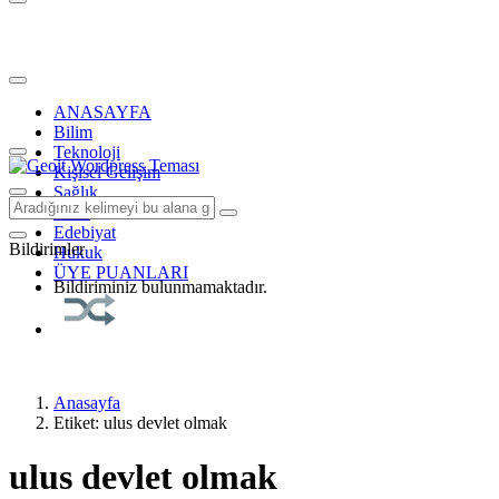
ANASAYFA
Bilim
Teknoloji
Kişisel Gelişim
Sağlık
Tarih
Edebiyat
Bildirimler
Hukuk
ÜYE PUANLARI
Bildiriminiz bulunmamaktadır.
Anasayfa
Etiket: ulus devlet olmak
ulus devlet olmak