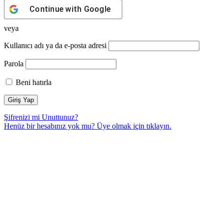
Continue with
Google
veya
Kullanıcı adı ya da e-posta adresi
Parola
Beni hatırla
Şifrenizi mi Unuttunuz?
Henüz bir hesabınız yok mu? Üye olmak için
tıklayın.