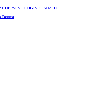
T DERSİ NİTELİĞİNDE SÖZLER
ük Donma