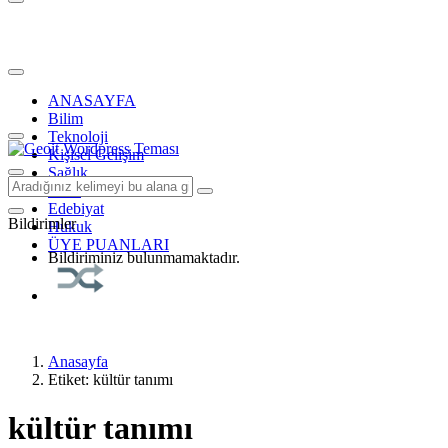
ANASAYFA
Bilim
Teknoloji
Kişisel Gelişim
Sağlık
Tarih
Edebiyat
Bildirimler
Hukuk
ÜYE PUANLARI
Bildiriminiz bulunmamaktadır.
Anasayfa
Etiket: kültür tanımı
kültür tanımı