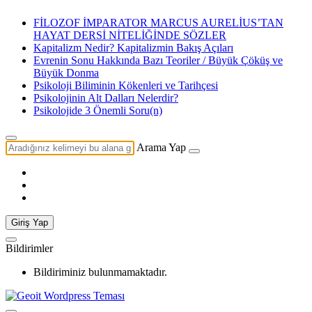
FİLOZOF İMPARATOR MARCUS AURELİUS’TAN
HAYAT DERSİ NİTELİĞİNDE SÖZLER
Kapitalizm Nedir? Kapitalizmin Bakış Açıları
Evrenin Sonu Hakkında Bazı Teoriler / Büyük Çöküş ve
Büyük Donma
Psikoloji Biliminin Kökenleri ve Tarihçesi
Psikolojinin Alt Dalları Nelerdir?
Psikolojide 3 Önemli Soru(n)
Arama Yap
Giriş Yap
Bildirimler
Bildiriminiz bulunmamaktadır.