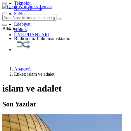
Teknoloji
Kişisel Gelişim
Sağlık
Tarih
Edebiyat
Bildirimler
Hukuk
ÜYE PUANLARI
Bildiriminiz bulunmamaktadır.
Anasayfa
Etiket: islam ve adalet
islam ve adalet
Son Yazılar