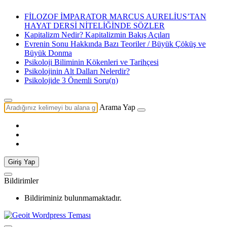
FİLOZOF İMPARATOR MARCUS AURELİUS’TAN
HAYAT DERSİ NİTELİĞİNDE SÖZLER
Kapitalizm Nedir? Kapitalizmin Bakış Açıları
Evrenin Sonu Hakkında Bazı Teoriler / Büyük Çöküş ve
Büyük Donma
Psikoloji Biliminin Kökenleri ve Tarihçesi
Psikolojinin Alt Dalları Nelerdir?
Psikolojide 3 Önemli Soru(n)
Arama Yap
Giriş Yap
Bildirimler
Bildiriminiz bulunmamaktadır.