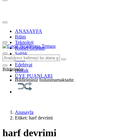
ANASAYFA
Bilim
Teknoloji
Kişisel Gelişim
Sağlık
Tarih
Edebiyat
Bildirimler
Hukuk
ÜYE PUANLARI
Bildiriminiz bulunmamaktadır.
Anasayfa
Etiket: harf devrimi
harf devrimi