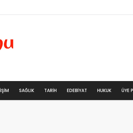
LIŞIM
SAĞLIK
TARIH
EDEBIYAT
HUKUK
ÜYE 