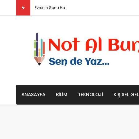
Evrenin Sonu Hakkında Bazı Teoriler / Büyük
ANASAYFA
BILIM
TEKNOLOJI
KIŞISEL GE