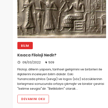
BILIM
Kısaca Filoloji Nedir?
09/03/2022
509
Filoloji; dillerin yapısını, tarihsel gelişimini ve birbirleri ile
ilişkilerini inceleyen bilim dalıdır. Eski
Yunancada philos (sevgi) ve logos (söz) sözcüklerinin
birleşmesi sonucunda ortaya çıkmıştır ve birebir çevirisi
"kelime sevgisi"dir. "Betikbilim" olarak…
DEVAMINI OKU