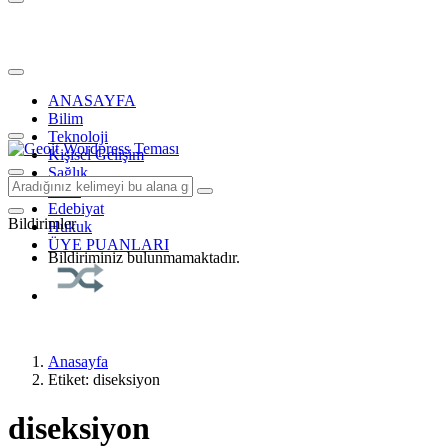
ANASAYFA
Bilim
Teknoloji
Kişisel Gelişim
Sağlık
Tarih
Edebiyat
Bildirimler
Hukuk
ÜYE PUANLARI
Bildiriminiz bulunmamaktadır.
Anasayfa
Etiket: diseksiyon
diseksiyon