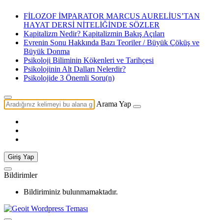
FİLOZOF İMPARATOR MARCUS AURELİUS’TAN
HAYAT DERSİ NİTELİĞİNDE SÖZLER
Kapitalizm Nedir? Kapitalizmin Bakış Açıları
Evrenin Sonu Hakkında Bazı Teoriler / Büyük Çöküş ve
Büyük Donma
Psikoloji Biliminin Kökenleri ve Tarihçesi
Psikolojinin Alt Dalları Nelerdir?
Psikolojide 3 Önemli Soru(n)
Arama Yap
Giriş Yap
Bildirimler
Bildiriminiz bulunmamaktadır.