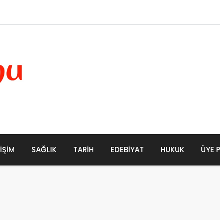
Büyük Don
LIŞIM
SAĞLIK
TARIH
EDEBIYAT
HUKUK
ÜYE 