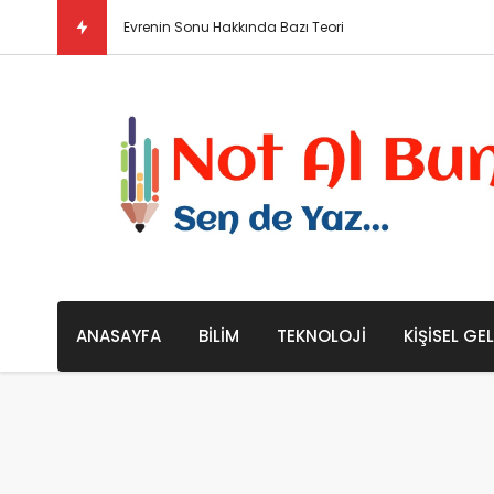
Evrenin Sonu Hakkında Bazı Teoriler / Büyük Çöküş ve 
ANASAYFA
BILIM
TEKNOLOJI
KIŞISEL GE