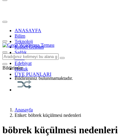
ANASAYFA
Bilim
Teknoloji
Kişisel Gelişim
Sağlık
Tarih
Edebiyat
Bildirimler
Hukuk
ÜYE PUANLARI
Bildiriminiz bulunmamaktadır.
Anasayfa
Etiket: böbrek küçülmesi nedenleri
böbrek küçülmesi nedenleri