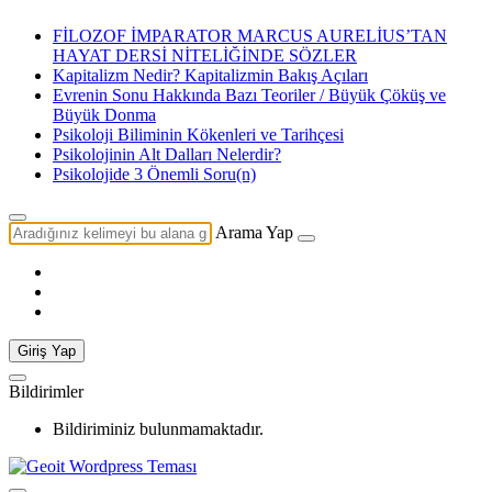
FİLOZOF İMPARATOR MARCUS AURELİUS’TAN
HAYAT DERSİ NİTELİĞİNDE SÖZLER
Kapitalizm Nedir? Kapitalizmin Bakış Açıları
Evrenin Sonu Hakkında Bazı Teoriler / Büyük Çöküş ve
Büyük Donma
Psikoloji Biliminin Kökenleri ve Tarihçesi
Psikolojinin Alt Dalları Nelerdir?
Psikolojide 3 Önemli Soru(n)
Arama Yap
Giriş Yap
Bildirimler
Bildiriminiz bulunmamaktadır.