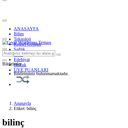
ANASAYFA
Bilim
Teknoloji
Kişisel Gelişim
Sağlık
Tarih
Edebiyat
Bildirimler
Hukuk
ÜYE PUANLARI
Bildiriminiz bulunmamaktadır.
Anasayfa
Etiket: bilinç
bilinç