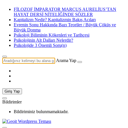
FİLOZOF İMPARATOR MARCUS AURELİUS’TAN
HAYAT DERSİ NİTELİĞİNDE SÖZLER
Kapitalizm Nedir? Kapitalizmin Bakış Açıları
Evrenin Sonu Hakkında Bazı Teoriler / Büyük Çöküş ve
Büyük Donma
Psikoloji Biliminin Kökenleri ve Tarihçesi
Psikolojinin Alt Dalları Nelerdir?
Psikolojide 3 Önemli Soru(n)
Arama Yap
Giriş Yap
Bildirimler
Bildiriminiz bulunmamaktadır.